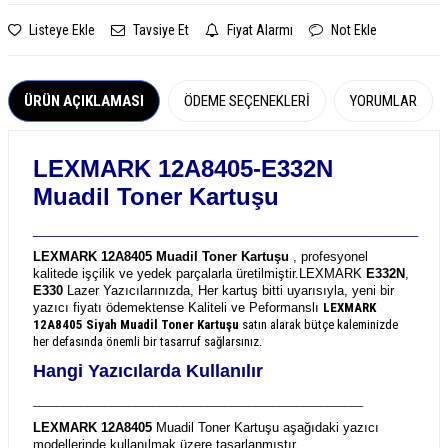
Listeye Ekle
Tavsiye Et
Fiyat Alarmı
Not Ekle
ÜRÜN AÇIKLAMASI
ÖDEME SEÇENEKLERI
YORUMLAR
LEXMARK 12A8405-E332N
Muadil Toner Kartuşu
_______________________________________________________
LEXMARK 12A8405 Muadil Toner Kartuşu
, profesyonel
kalitede işçilik ve yedek parçalarla üretilmiştir.
LEXMARK
E332N
,
E330
Lazer Yazıcılarınızda, Her kartuş bitti uyarısıyla, yeni bir
yazıcı fiyatı ödemektense Kaliteli ve Peformanslı
LEXMARK
12A8405
Siyah Muadil Toner Kartuşu
satın alarak bütçe kaleminizde
her defasında önemli bir tasarruf sağlarsınız.
Hangi Yazıcılarda Kullanılır
_______________________________________________________
LEXMARK 12A8405
Muadil Toner Kartuşu aşağıdaki yazıcı
modellerinde kullanılmak üzere tasarlanmıştır.