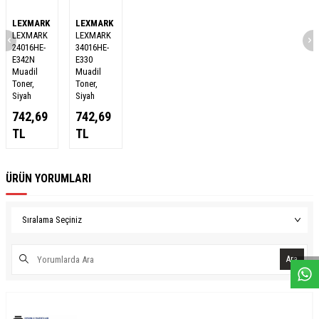
LEXMARK
LEXMARK
LEXMARK
LEXMARK
24016HE-
34016HE-
E342N
E330
Muadil
Muadil
Toner,
Toner,
Siyah
Siyah
742,69
742,69
TL
TL
ÜRÜN YORUMLARI
W
h
a
s
a
p
p
D
e
s
e
H
a
t
t
Ara