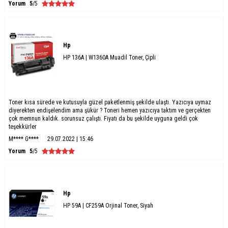
Yorum
5
/5
Hp
HP 136A | W1360A Muadil Toner, Çipli
Toner kısa sürede ve kutusuyla güzel paketlenmiş şekilde ulaştı. Yazıcıya uymaz
diyerekten endişelendim ama şükür ? Toneri hemen yazıcıya taktım ve gerçekten
çok memnun kaldık. sorunsuz çalıştı. Fiyatı da bu şekilde uyguna geldi çok
teşekkürler
M**** G****
29.07.2022 | 15:46
Yorum
5
/5
Hp
HP 59A | CF259A Orjinal Toner, Siyah