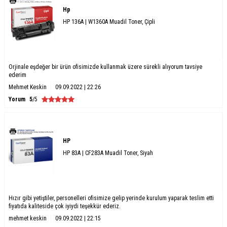
Hp
HP 136A | W1360A Muadil Toner, Çipli
Orjinale eşdeğer bir ürün ofisimizde kullanmak üzere sürekli alıyorum tavsiye
ederim
Mehmet Keskin
09.09.2022 | 22:26
Yorum
5
/5
HP
HP 83A | CF283A Muadil Toner, Siyah
Hızır gibi yetiştiler, personelleri ofisimize gelip yerinde kurulum yaparak teslim etti
fiyatıda kaliteside çok iyiydi teşekkür ederiz.
mehmet keskin
09.09.2022 | 22:15