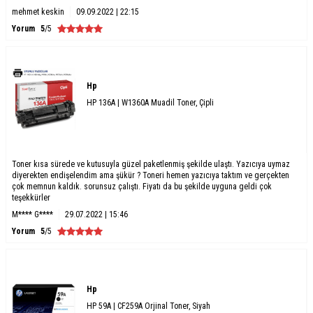
mehmet keskin
09.09.2022 | 22:15
Yorum
5
/5
Hp
HP 136A | W1360A Muadil Toner, Çipli
Toner kısa sürede ve kutusuyla güzel paketlenmiş şekilde ulaştı. Yazıcıya uymaz
diyerekten endişelendim ama şükür ? Toneri hemen yazıcıya taktım ve gerçekten
çok memnun kaldık. sorunsuz çalıştı. Fiyatı da bu şekilde uyguna geldi çok
teşekkürler
M**** G****
29.07.2022 | 15:46
Yorum
5
/5
Hp
HP 59A | CF259A Orjinal Toner, Siyah