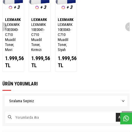
+ 3
+ 3
+ 3
LEXMARK
LEXMARK
LEXMARK
LEXMARK
LEXMARK
LEXMARK
10E0040-
10E0041-
10E0043-
C710
C710
C710
Muadil
Muadil
Muadil
Toner,
Toner,
Toner,
Mavi
Kırmızı
Siyah
1.999,56
1.999,56
1.999,56
TL
TL
TL
ÜRÜN YORUMLARI
W
h
a
s
a
p
p
D
e
s
e
H
a
t
t
Ara