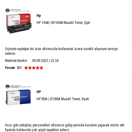
Hp
HP 136A | W1360A Muadil Toner, Çipli
Orjinale eşdeğer bir ürün ofisimizde kullanmak üzere sürekli alıyorum tavsiye
ederim
Mehmet Keskin
09.09.2022 | 22:26
Yorum
5
/5
HP
HP 83A | CF283A Muadil Toner, Siyah
Hızır gibi yetiştiler, personelleri ofisimize gelip yerinde kurulum yaparak teslim etti
fiyatıda kaliteside çok iyiydi teşekkür ederiz.