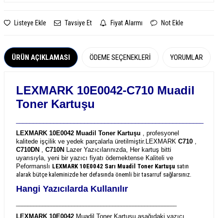
Listeye Ekle
Tavsiye Et
Fiyat Alarmı
Not Ekle
ÜRÜN AÇIKLAMASI
ÖDEME SEÇENEKLERI
YORUMLAR
LEXMARK 10E0042-C710 Muadil
Toner Kartuşu
_______________________________________________________
LEXMARK 10E0042 Muadil Toner Kartuşu
, profesyonel
kalitede işçilik ve yedek parçalarla üretilmiştir.
LEXMARK
C710
,
C710DN
,
C710N
Lazer Yazıcılarınızda, Her kartuş bitti
uyarısıyla, yeni bir yazıcı fiyatı ödemektense Kaliteli ve
Peformanslı
LEXMARK 10E0042
Sarı Muadil Toner Kartuşu
satın
alarak bütçe kaleminizde her defasında önemli bir tasarruf sağlarsınız.
Hangi Yazıcılarda Kullanılır
_______________________________________________________
LEXMARK 10E0042
Muadil Toner Kartuşu aşağıdaki yazıcı