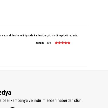
um yaparak teslim etti fiyatıda kaliteside çok iyiydi teşekkür ederiz.
Yorum
5
/5
edya
 özel kampanya ve indirimlerden haberdar olun!