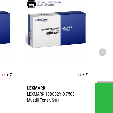
+ 7
+ 7
LEXMARK
LEX
LEXMARK 10B032Y-X750E
LEXM
Muadil Toner, Sarı
Toner