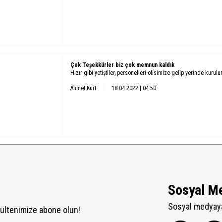
Çok Teşekkürler biz çok memnun kaldık
Hızır gibi yetiştiler, personelleri ofisimize gelip yerinde kurul
Ahmet Kurt
18.04.2022 | 04:50
Sosyal M
Sosyal medyaya
ültenimize abone olun!