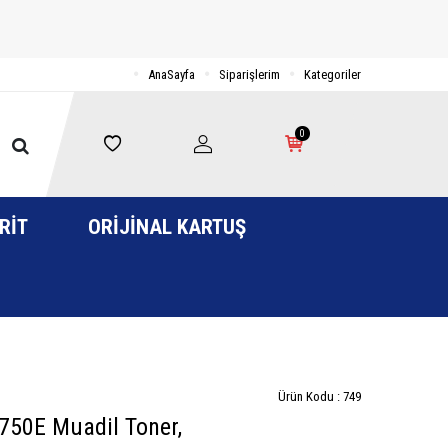
AnaSayfa
Siparişlerim
Kategoriler
0
RIT
ORIJINAL KARTUŞ
Ürün Kodu :
749
50E Muadil Toner,