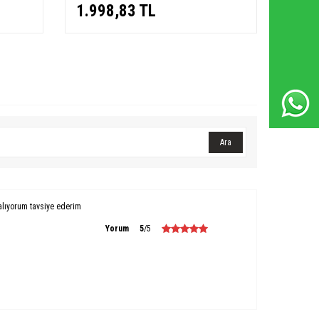
Whatsapp Destek Hattı
1.998,83
TL
1.9
Ara
alıyorum tavsiye ederim
Yorum
5
/5