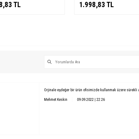
8,83
TL
1.998,83
TL
Orjinale eşdeğer bir ürün ofisimizde kullanmak üzere sürekli 
Mehmet Keskin
09.09.2022 | 22:26