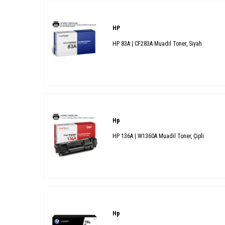
HP
HP 83A | CF283A Muadil Toner, Siyah
Hp
HP 136A | W1360A Muadil Toner, Çipli
Hp