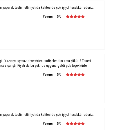
um yaparak teslim etti fiyatıda kaliteside çok iyiydi teşekkür ederiz.
Yorum
5
/5
ştı. Yazıcıya uymaz diyerekten endişelendim ama şükür ? Toneri
uz çalıştı. Fiyatı da bu şekilde uyguna geldi çok teşekkürler
Yorum
5
/5
um yaparak teslim etti fiyatıda kaliteside çok iyiydi teşekkür ederiz.
Yorum
5
/5