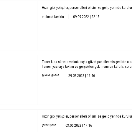
Hızır gibi yetiştiler, personelleri ofisimize gelip yerinde kurul
mehmet keskin
09.09.2022 | 22:15
Toner kısa sürede ve kutusuyla güzel paketlenmiş şekilde ula
hemen yazıcıya taktım ve gerçekten çok memnun kaldık. soruns
M**** G****
29.07.2022 | 15:46
Hızır gibi yetiştiler, personelleri ofisimize gelip yerinde kurul
t**** t****
03.06.2022 | 14:16