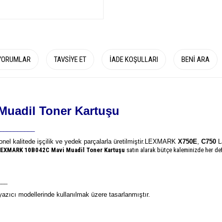
YORUMLAR
TAVSIYE ET
İADE KOŞULLARI
BENI ARA
uadil Toner Kartuşu
__________
onel kalitede işçilik ve yedek parçalarla üretilmiştir.
LEXMARK
X750E
,
C750
La
LEXMARK 10B042C
Mavi Muadil Toner Kartuşu
satın alarak bütçe kaleminizde her def
___
azıcı modellerinde kullanılmak üzere tasarlanmıştır.