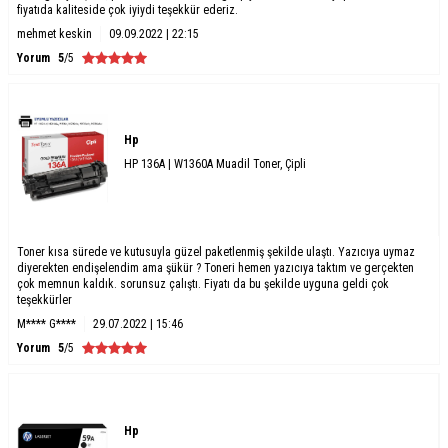
fiyatıda kaliteside çok iyiydi teşekkür ederiz.
mehmet keskin
09.09.2022 | 22:15
Yorum
5
/5
Hp
HP 136A | W1360A Muadil Toner, Çipli
Toner kısa sürede ve kutusuyla güzel paketlenmiş şekilde ulaştı. Yazıcıya uymaz
diyerekten endişelendim ama şükür ? Toneri hemen yazıcıya taktım ve gerçekten
çok memnun kaldık. sorunsuz çalıştı. Fiyatı da bu şekilde uyguna geldi çok
teşekkürler
M**** G****
29.07.2022 | 15:46
Yorum
5
/5
Hp