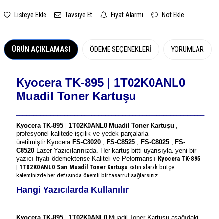
Listeye Ekle
Tavsiye Et
Fiyat Alarmı
Not Ekle
ÜRÜN AÇIKLAMASI
ÖDEME SEÇENEKLERI
YORUMLAR
Kyocera TK-895 | 1T02K0ANL0
Muadil Toner Kartuşu
_______________________________________________________
Kyocera TK-895 | 1T02K0ANL0 Muadil Toner Kartuşu
,
profesyonel kalitede işçilik ve yedek parçalarla
üretilmiştir.
Kyocera
FS-C8020
,
FS-C8525
,
FS-C8025
,
FS-
C8520
Lazer Yazıcılarınızda, Her kartuş bitti uyarısıyla, yeni bir
yazıcı fiyatı ödemektense Kaliteli ve Peformanslı
Kyocera TK-895
| 1T02K0ANL0
Sarı Muadil Toner Kartuşu
satın alarak bütçe
kaleminizde her defasında önemli bir tasarruf sağlarsınız.
Hangi Yazıcılarda Kullanılır
_______________________________________________________
Kyocera TK-895 | 1T02K0ANL0
Muadil Toner Kartuşu aşağıdaki