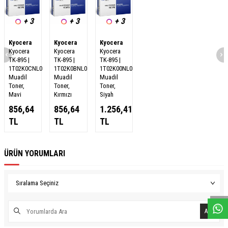
+ 3
+ 3
+ 3
Kyocera
Kyocera
Kyocera
Kyocera
Kyocera
Kyocera
TK-895 |
TK-895 |
TK-895 |
1T02K0CNL0
1T02K0BNL0
1T02K00NL0
Muadil
Muadil
Muadil
Toner,
Toner,
Toner,
Mavi
Kırmızı
Siyah
856,64
856,64
1.256,41
TL
TL
TL
ÜRÜN YORUMLARI
W
h
a
s
a
p
p
D
e
s
e
H
a
t
t
Ara