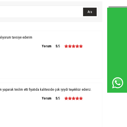
Ara
Whatsapp Destek Hattı
alıyorum tavsiye ederim
Yorum
5
/5
um yaparak teslim etti fiyatıda kaliteside çok iyiydi teşekkür ederiz.
Yorum
5
/5