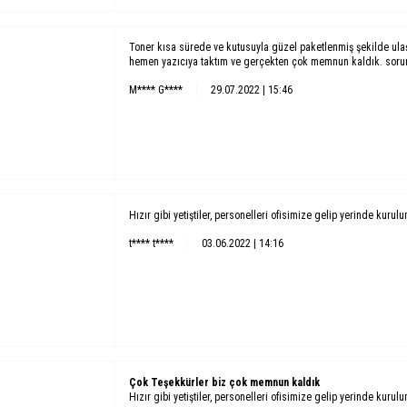
Toner kısa sürede ve kutusuyla güzel paketlenmiş şekilde ula
hemen yazıcıya taktım ve gerçekten çok memnun kaldık. soruns
M**** G****
29.07.2022 | 15:46
Hızır gibi yetiştiler, personelleri ofisimize gelip yerinde kurul
t**** t****
03.06.2022 | 14:16
Çok Teşekkürler biz çok memnun kaldık
Hızır gibi yetiştiler, personelleri ofisimize gelip yerinde kurul