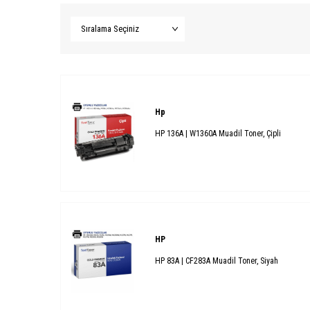
Hp
HP 136A | W1360A Muadil Toner, Çipli
HP
HP 83A | CF283A Muadil Toner, Siyah