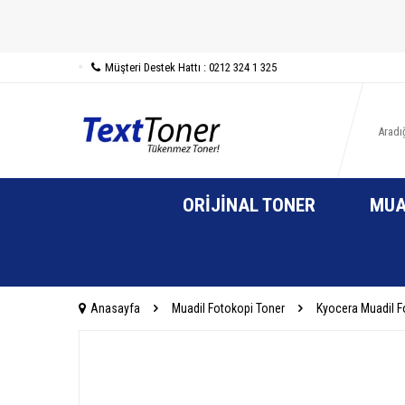
Müşteri Destek Hattı : 0212 324 1 325
ORIJINAL TONER
MUA
Anasayfa
Muadil Fotokopi Toner
Kyocera Muadil F