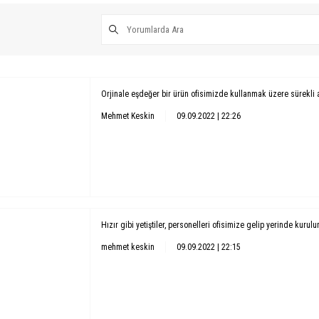
Orjinale eşdeğer bir ürün ofisimizde kullanmak üzere sürekli 
Mehmet Keskin
09.09.2022 | 22:26
Hızır gibi yetiştiler, personelleri ofisimize gelip yerinde kurul
mehmet keskin
09.09.2022 | 22:15