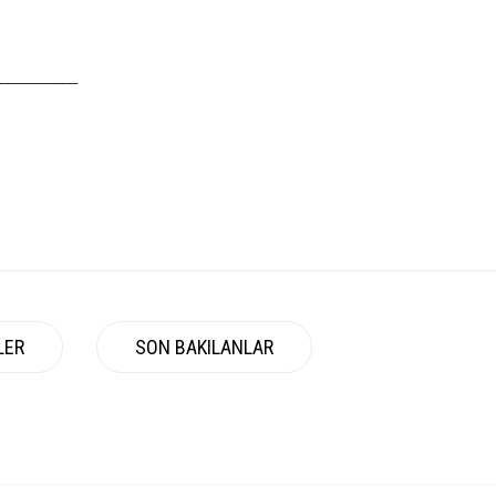
__________
LER
SON BAKILANLAR