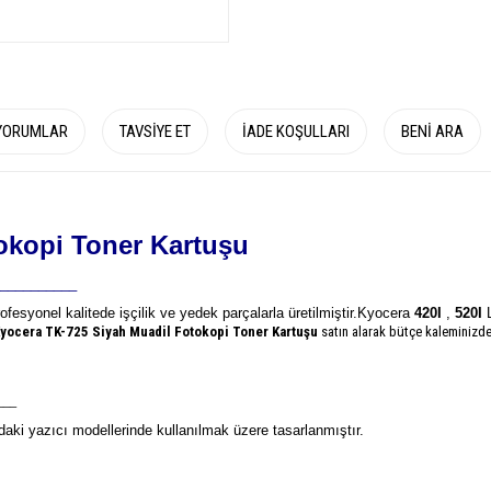
YORUMLAR
TAVSIYE ET
İADE KOŞULLARI
BENI ARA
okopi Toner Kartuşu
__________
rofesyonel kalitede işçilik ve yedek parçalarla üretilmiştir.
Kyocera
420I
,
520I
yocera TK-725
Siyah Muadil Fotokopi Toner Kartuşu
satın alarak bütçe kaleminizde
___
aki yazıcı modellerinde kullanılmak üzere tasarlanmıştır.