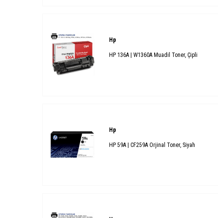
Hp
HP 136A | W1360A Muadil Toner, Çipli
Hp
HP 59A | CF259A Orjinal Toner, Siyah