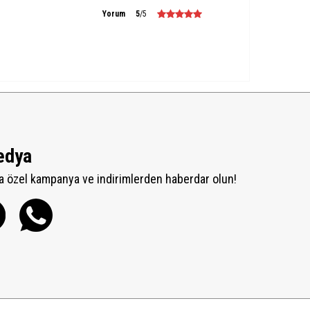
Yorum
5
/5
edya
 özel kampanya ve indirimlerden haberdar olun!