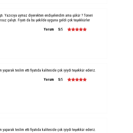
ştı. Yazıcıya uymaz diyerekten endişelendim ama şükür ? Toneri
uz çalıştı. Fiyatı da bu şekilde uyguna geldi çok teşekkürler
Yorum
5
/5
um yaparak teslim etti fiyatıda kaliteside çok iyiydi teşekkür ederiz.
Yorum
5
/5
um yaparak teslim etti fiyatıda kaliteside çok iyiydi teşekkür ederiz.