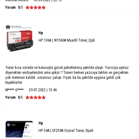
Yorum
5
/5
Hp
HP 136A | W1360A Muadil Toner, Çipli
Toner kısa sürede ve kutusuyla güzel paketlenmiş şekilde ulaştı. Yazıcıya uymaz
diyerekten endişelendim ama şükür ? Toneri hemen yazıcıya taktım ve gerçekten
çok memnun kaldık. sorunsuz çalıştı. Fiyatı da bu şekilde uyguna geldi çok
teşekkürler
M**** G****
29.07.2022 | 15:46
Yorum
5
/5
Hp
HP 59A | CF259A Orjinal Toner, Siyah