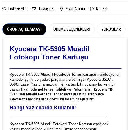
Listeye Ekle
Tavsiye Et
Fiyat Alarmı
Not Ekle
ÜRÜN AÇIKLAMASI
ÖDEME SEÇENEKLERI
YORUMLAR
Kyocera TK-5305 Muadil
Fotokopi Toner Kartuşu
_______________________________________________________
Kyocera TK-5305 Muadil Fotokopi Toner Kartuşu
, profesyonel
kalitede işçilik ve yedek parçalarla üretilmiştir.
Kyocera
351CI
,
350CI
Lazer Yazıcılarınızda, Her kartuş bitti uyarısıyla, yeni bir
yazıcı fiyatı ödemektense Kaliteli ve Peformanslı
Kyocera TK-
5305
Sarı Muadil Fotokopi Toner Kartuşu
satın alarak bütçe
kaleminizde her defasında önemli bir tasarruf sağlarsınız.
Hangi Yazıcılarda Kullanılır
_______________________________________________________
Kyocera TK-5305
Muadil Fotokopi Toner Kartuşu aşağıdaki
yazıcı modellerinde kullanılmak üzere tasarlanmıştır.