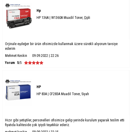
Hp
HP 136A | W1360A Muadil Toner, Çipli
Orjinale eşdeğer bir ürün ofisimizde kullanmak üzere sürekli alıyorum tavsiye
ederim
Mehmet Keskin
09.09.2022 | 22:26
Yorum
5
/5
HP
HP 83A | CF283A Muadil Toner, Siyah
Hızır gibi yetiştiler, personelleri ofisimize gelip yerinde kurulum yaparak teslim etti
fiyatıda kaliteside çok iyiydi teşekkür ederiz.
mehmet keskin
09.09.2022 | 22:15