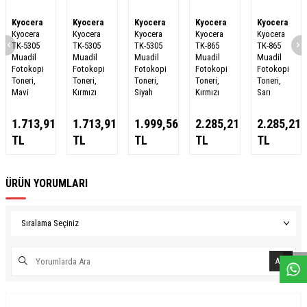
Kyocera
Kyocera
Kyocera
Kyocera
Kyocera
Kyocera
Kyocera
Kyocera
Kyocera
Kyocera
TK-5305
TK-5305
TK-5305
TK-865
TK-865
Muadil
Muadil
Muadil
Muadil
Muadil
Fotokopi
Fotokopi
Fotokopi
Fotokopi
Fotokopi
Toneri,
Toneri,
Toneri,
Toneri,
Toneri,
Mavi
Kırmızı
Siyah
Kırmızı
Sarı
1.713,91
1.713,91
1.999,56
2.285,21
2.285,21
TL
TL
TL
TL
TL
ÜRÜN YORUMLARI
W
h
a
s
a
p
p
D
e
s
e
H
a
t
t
Ara