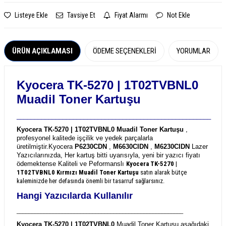
Listeye Ekle
Tavsiye Et
Fiyat Alarmı
Not Ekle
ÜRÜN AÇIKLAMASI
ÖDEME SEÇENEKLERI
YORUMLAR
Kyocera TK-5270 | 1T02TVBNL0
Muadil Toner Kartuşu
_______________________________________________________
Kyocera TK-5270 | 1T02TVBNL0 Muadil Toner Kartuşu
,
profesyonel kalitede işçilik ve yedek parçalarla
üretilmiştir.
Kyocera
P6230CDN
,
M6630CIDN
,
M6230CIDN
Lazer
Yazıcılarınızda, Her kartuş bitti uyarısıyla, yeni bir yazıcı fiyatı
ödemektense Kaliteli ve Peformanslı
Kyocera TK-5270 |
1T02TVBNL0
Kırmızı Muadil Toner Kartuşu
satın alarak bütçe
kaleminizde her defasında önemli bir tasarruf sağlarsınız.
Hangi Yazıcılarda Kullanılır
_______________________________________________________
Kyocera TK-5270 | 1T02TVBNL0
Muadil Toner Kartuşu aşağıdaki