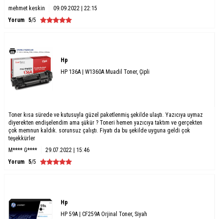
mehmet keskin
09.09.2022 | 22:15
Yorum
5
/5
Hp
HP 136A | W1360A Muadil Toner, Çipli
Toner kısa sürede ve kutusuyla güzel paketlenmiş şekilde ulaştı. Yazıcıya uymaz
diyerekten endişelendim ama şükür ? Toneri hemen yazıcıya taktım ve gerçekten
çok memnun kaldık. sorunsuz çalıştı. Fiyatı da bu şekilde uyguna geldi çok
teşekkürler
M**** G****
29.07.2022 | 15:46
Yorum
5
/5
Hp
HP 59A | CF259A Orjinal Toner, Siyah