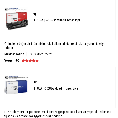
Hp
HP 136A | W1360A Muadil Toner, Çipli
Orjinale eşdeğer bir ürün ofisimizde kullanmak üzere sürekli alıyorum tavsiye
ederim
Mehmet Keskin
09.09.2022 | 22:26
Yorum
5
/5
HP
HP 83A | CF283A Muadil Toner, Siyah
Hızır gibi yetiştiler, personelleri ofisimize gelip yerinde kurulum yaparak teslim etti
fiyatıda kaliteside çok iyiydi teşekkür ederiz.