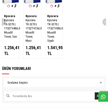
+ 3
+ 3
+ 3
Kyocera
Kyocera
Kyocera
Kyocera
Kyocera
Kyocera
TK-5270 |
TK-5270 |
TK-5270 |
1T02TVANL0
1T02TVCNL0
1T02TV0NL0
Muadil
Muadil
Muadil
Toner, Sarı
Toner,
Toner,
Mavi
Siyah
1.256,41
1.256,41
1.541,95
TL
TL
TL
ÜRÜN YORUMLARI
W
h
a
s
a
p
p
D
e
s
e
H
a
t
t
Ara