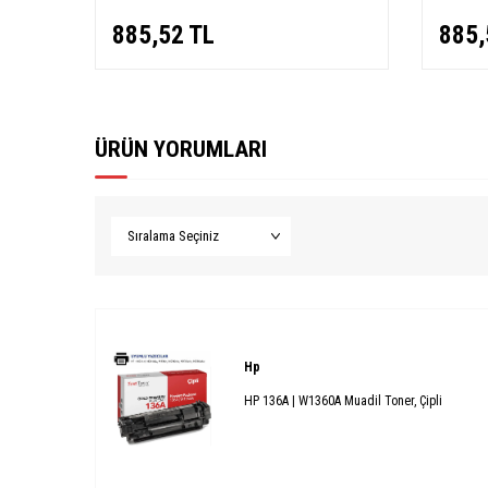
885,52
TL
885,
ÜRÜN YORUMLARI
Hp
HP 136A | W1360A Muadil Toner, Çipli