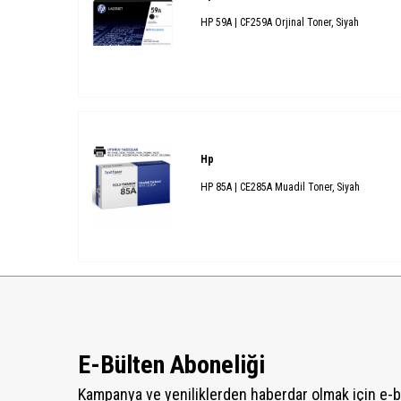
HP 59A | CF259A Orjinal Toner, Siyah
Hp
HP 85A | CE285A Muadil Toner, Siyah
E-Bülten Aboneliği
Kampanya ve yeniliklerden haberdar olmak için e-b