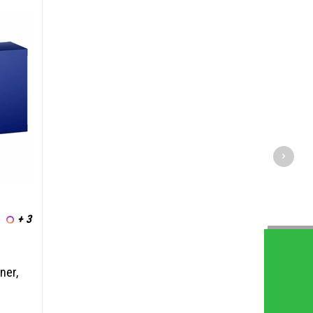
+ 3
ner,