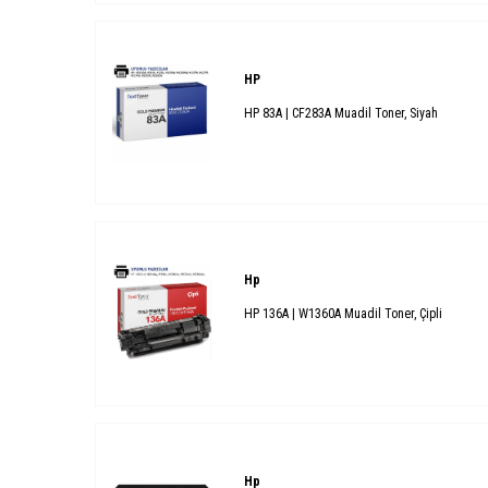
HP
HP 83A | CF283A Muadil Toner, Siyah
Hp
HP 136A | W1360A Muadil Toner, Çipli
Hp