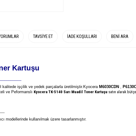
YORUMLAR
TAVSIYE ET
İADE KOŞULLARI
BENI ARA
ner Kartuşu
__________
 kalitede işçilik ve yedek parçalarla üretilmiştir.
Kyocera
M6030CDN
,
P6130
iteli ve Peformanslı
Kyocera TK-5140
Sarı Muadil Toner Kartuşu
satın alarak bütçe
___
cı modellerinde kullanılmak üzere tasarlanmıştır.