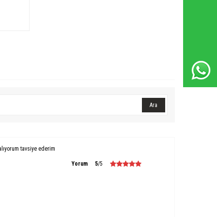
Whatsapp Destek Hattı
Ara
alıyorum tavsiye ederim
Yorum
5
/5