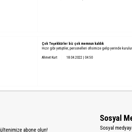
Çok Teşekkürler biz çok memnun kaldık
Hızır gibi yetiştiler, personelleri ofisimize gelip yerinde kurul
Ahmet Kurt
18.04.2022 | 04:50
Sosyal M
Sosyal medyaya
ültenimize abone olun!