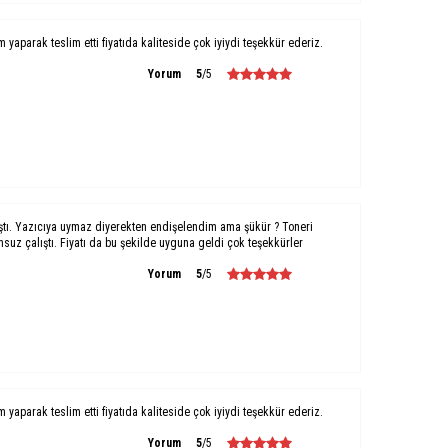
um yaparak teslim etti fiyatıda kaliteside çok iyiydi teşekkür ederiz.
Yorum
5
/5
ştı. Yazıcıya uymaz diyerekten endişelendim ama şükür ? Toneri
uz çalıştı. Fiyatı da bu şekilde uyguna geldi çok teşekkürler
Yorum
5
/5
um yaparak teslim etti fiyatıda kaliteside çok iyiydi teşekkür ederiz.
Yorum
5
/5