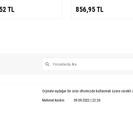
52
TL
856,95
TL
Orjinale eşdeğer bir ürün ofisimizde kullanmak üzere sürekli 
Mehmet Keskin
09.09.2022 | 22:26