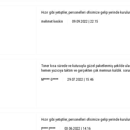
Hızır gibi yetiştiler, personelleri ofisimize gelip yerinde kurul
mehmet keskin
09.09.2022 | 22:15
Toner kısa sürede ve kutusuyla güzel paketlenmiş şekilde ula
hemen yazıcıya taktım ve gerçekten çok memnun kaldık. soruns
M**** G****
29.07.2022 | 15:46
Hızır gibi yetiştiler, personelleri ofisimize gelip yerinde kurul
t**** t****
03.06.2022 | 14:16