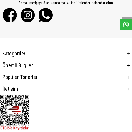
W
h
a
s
a
p
p
D
e
s
e
H
a
t
t
Sosyal medyaya özel kampanya ve indirimlerden haberdar olun!
Kategoriler
Önemli Bilgiler
Popüler Tonerler
İletişim