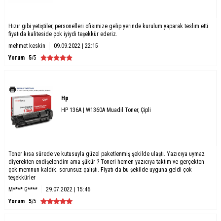
Hızır gibi yetiştiler, personelleri ofisimize gelip yerinde kurulum yaparak teslim etti
fiyatıda kaliteside çok iyiydi teşekkür ederiz.
mehmet keskin
09.09.2022 | 22:15
Yorum
5
/5
Hp
HP 136A | W1360A Muadil Toner, Çipli
Toner kısa sürede ve kutusuyla güzel paketlenmiş şekilde ulaştı. Yazıcıya uymaz
diyerekten endişelendim ama şükür ? Toneri hemen yazıcıya taktım ve gerçekten
çok memnun kaldık. sorunsuz çalıştı. Fiyatı da bu şekilde uyguna geldi çok
teşekkürler
M**** G****
29.07.2022 | 15:46
Yorum
5
/5