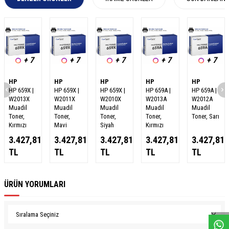
+ 7
+ 7
+ 7
+ 7
+ 7
HP
HP
HP
HP
HP
HP 659X |
HP 659X |
HP 659X |
HP 659A |
HP 659A |
W2013X
W2011X
W2010X
W2013A
W2012A
Muadil
Muadil
Muadil
Muadil
Muadil
Toner,
Toner,
Toner,
Toner,
Toner, Sarı
Kırmızı
Mavi
Siyah
Kırmızı
3.427,81
3.427,81
3.427,81
3.427,81
3.427,81
TL
TL
TL
TL
TL
ÜRÜN YORUMLARI
W
h
a
s
a
p
p
D
e
s
e
H
a
t
t