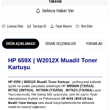
Tükendi
Gelince Haber Ver
Listeye Ekle
Tavsiye Et
Fiyat Alarmı
Not Ekle
ÜRÜN AÇIKLAMASI
ÖDEME SEÇENEKLERI
YORUMLAR
HP 659X | W2012X
Muadil Toner
Kartuşu
_______________________________________________________
HP 659X | W2012X Muadil Toner Kartuşu
, profesyonel kalitede
işçilik ve yedek parçalarla üretilmiştir.
HP
M856DN (T3U51A)
,
M776Z (3WT91A)
,
M776DN (T3U55A)
,
M776ZS (T3U56A)
Lazer
Yazıcılarınızda, Her kartuş bitti uyarısıyla, yeni bir yazıcı fiyatı
ödemektense Kaliteli ve Peformanslı
HP 659X | W2012X
Sarı
Muadil Toner Kartuşu
satın alarak bütçe kaleminizde her defasında
önemli bir tasarruf sağlarsınız.