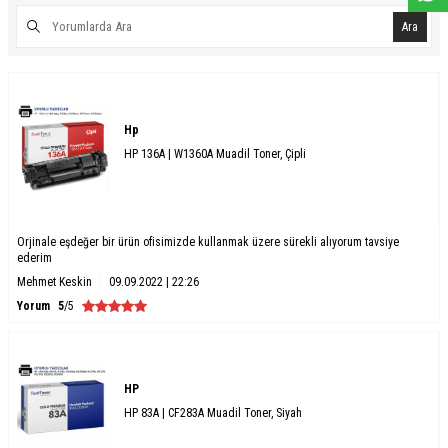
Ara
Hp
HP 136A | W1360A Muadil Toner, Çipli
Orjinale eşdeğer bir ürün ofisimizde kullanmak üzere sürekli alıyorum tavsiye
ederim
Mehmet Keskin
09.09.2022 | 22:26
Yorum
5
/5
HP
HP 83A | CF283A Muadil Toner, Siyah