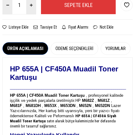
SEPETE EKLE
Listeye Ekle
Tavsiye Et
Fiyat Alarmı
Not Ekle
ÜRÜN AÇIKLAMASI
ÖDEME SEÇENEKLERI
YORUMLAR
HP 655A | CF450A
Muadil Toner
Kartuşu
_______________________________________________________
HP 655A | CF450A Muadil Toner Kartuşu
, profesyonel kalitede
işçilik ve yedek parçalarla üretilmiştir.
HP
M682Z
,
M681Z
,
M681F
,
M681DH
,
M653X
,
M653DN
,
M652N
,
M652DN
Lazer
Yazıcılarınızda, Her kartuş bitti uyarısıyla, yeni bir yazıcı fiyatı
ödemektense Kaliteli ve Peformanslı
HP 655A | CF450A
Siyah
Muadil Toner Kartuşu
satın alarak bütçe kaleminizde her defasında
önemli bir tasarruf sağlarsınız.
Hangi Yazıcılarda Kullanılır