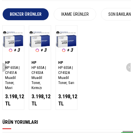
BENZER ÜRÜNLER
İKAME ÜRÜNLER
SON BAKILAN
+ 3
+ 3
+ 3
HP
HP
HP
HP 655A |
HP 655A |
HP 655A |
CF451A
CF453A
CF452A
Muadil
Muadil
Muadil
Toner,
Toner,
Toner, Sarı
Mavi
Kırmızı
3.198,12
3.198,12
3.198,12
TL
TL
TL
W
h
a
s
a
p
p
D
e
s
e
H
a
t
t
ÜRÜN YORUMLARI