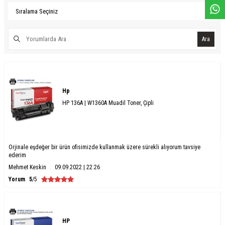
Ara
Hp
HP 136A | W1360A Muadil Toner, Çipli
Orjinale eşdeğer bir ürün ofisimizde kullanmak üzere sürekli alıyorum tavsiye
ederim
Mehmet Keskin
09.09.2022 | 22:26
Yorum
5
/5
HP