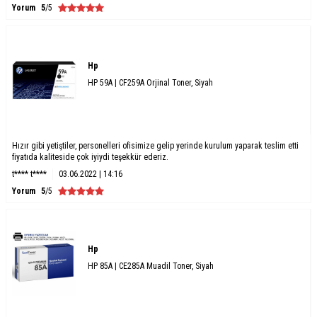
Yorum
5
/5
Hp
HP 59A | CF259A Orjinal Toner, Siyah
Hızır gibi yetiştiler, personelleri ofisimize gelip yerinde kurulum yaparak teslim etti
fiyatıda kaliteside çok iyiydi teşekkür ederiz.
t**** t****
03.06.2022 | 14:16
Yorum
5
/5
Hp
HP 85A | CE285A Muadil Toner, Siyah