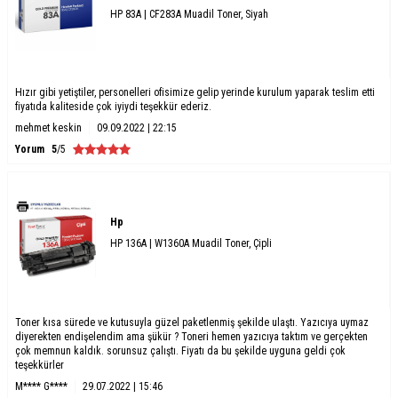
HP 83A | CF283A Muadil Toner, Siyah
Hızır gibi yetiştiler, personelleri ofisimize gelip yerinde kurulum yaparak teslim etti
fiyatıda kaliteside çok iyiydi teşekkür ederiz.
mehmet keskin
09.09.2022 | 22:15
Yorum
5
/5
Hp
HP 136A | W1360A Muadil Toner, Çipli
Toner kısa sürede ve kutusuyla güzel paketlenmiş şekilde ulaştı. Yazıcıya uymaz
diyerekten endişelendim ama şükür ? Toneri hemen yazıcıya taktım ve gerçekten
çok memnun kaldık. sorunsuz çalıştı. Fiyatı da bu şekilde uyguna geldi çok
teşekkürler
M**** G****
29.07.2022 | 15:46