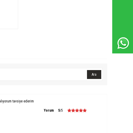
Whatsapp Destek Hattı
Ara
alıyorum tavsiye ederim
Yorum
5
/5