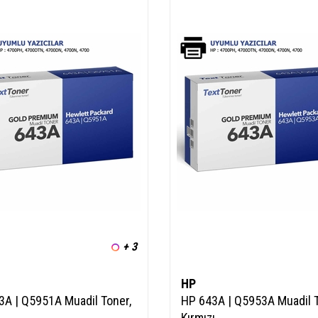
+ 3
HP
3A | Q5951A Muadil Toner,
HP 643A | Q5953A Muadil T
Kırmızı