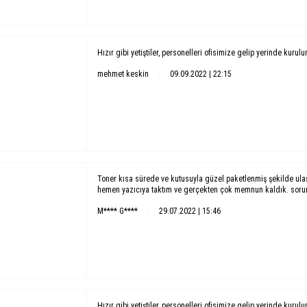
Hızır gibi yetiştiler, personelleri ofisimize gelip yerinde kurul
mehmet keskin
09.09.2022 | 22:15
Toner kısa sürede ve kutusuyla güzel paketlenmiş şekilde ula
hemen yazıcıya taktım ve gerçekten çok memnun kaldık. soruns
M**** G****
29.07.2022 | 15:46
Hızır gibi yetiştiler, personelleri ofisimize gelip yerinde kurul