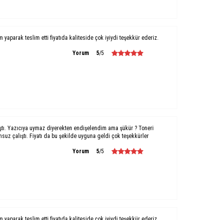
um yaparak teslim etti fiyatıda kaliteside çok iyiydi teşekkür ederiz.
Yorum
5
/5
ştı. Yazıcıya uymaz diyerekten endişelendim ama şükür ? Toneri
uz çalıştı. Fiyatı da bu şekilde uyguna geldi çok teşekkürler
Yorum
5
/5
um yaparak teslim etti fiyatıda kaliteside çok iyiydi teşekkür ederiz.