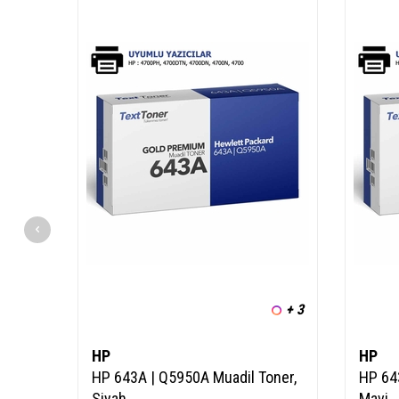
+ 3
HP
HP
HP 643A | Q5950A Muadil Toner,
HP 64
Siyah
Mavi