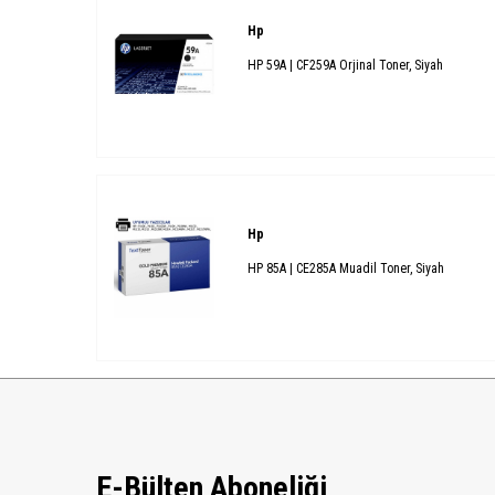
Hp
HP 59A | CF259A Orjinal Toner, Siyah
Hp
HP 85A | CE285A Muadil Toner, Siyah
E-Bülten Aboneliği