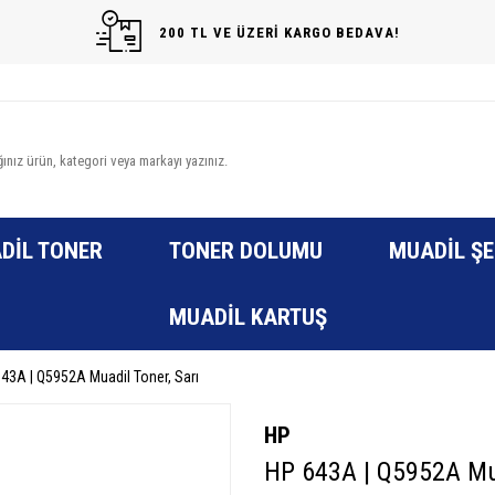
200 TL VE ÜZERİ KARGO BEDAVA!
DIL TONER
TONER DOLUMU
MUADIL ŞE
MUADIL KARTUŞ
43A | Q5952A Muadil Toner, Sarı
HP
HP 643A | Q5952A Mua