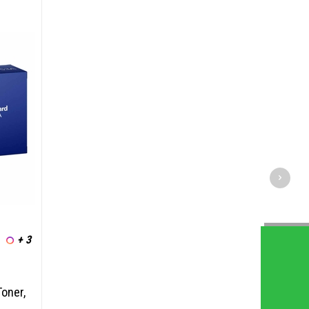
+ 3
oner,