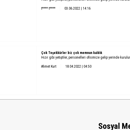
t**** t****
03.06.2022 | 14:16
Çok Teşekkürler biz çok memnun kaldık
Hızır gibi yetiştiler, personelleri ofisimize gelip yerinde kurul
Ahmet Kurt
18.04.2022 | 04:50
Sosyal M