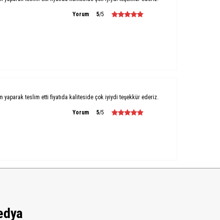
Yorum
5
/5
um yaparak teslim etti fiyatıda kaliteside çok iyiydi teşekkür ederiz.
Yorum
5
/5
edya