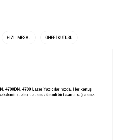
HIZLI MESAJ
ÖNERI KUTUSU
TN
,
4700DN
,
4700
Lazer Yazıcılarınızda, Her kartuş
çe kaleminizde her defasında önemli bir tasarruf sağlarsınız.