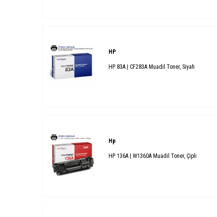
HP
HP 83A | CF283A Muadil Toner, Siyah
Hp
HP 136A | W1360A Muadil Toner, Çipli