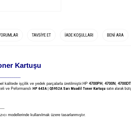
YORUMLAR
TAVSIYE ET
İADE KOŞULLARI
BENI ARA
oner Kartuşu
__________
el kalitede işçilik ve yedek parçalarla üretilmiştir.
HP
4700PH
,
4700N
,
4700D
iteli ve Peformanslı
HP 643A | Q5952A
Sarı Muadil Toner Kartuşu
satın alarak büt
___
ıcı modellerinde kullanılmak üzere tasarlanmıştır.