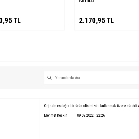
0,95
TL
2.170,95
TL
Orjinale eşdeğer bir ürün ofisimizde kullanmak üzere sürekli 
Mehmet Keskin
09.09.2022 | 22:26