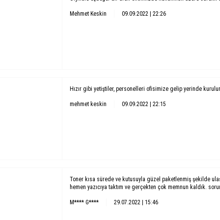
Mehmet Keskin
09.09.2022 | 22:26
Hızır gibi yetiştiler, personelleri ofisimize gelip yerinde kurul
mehmet keskin
09.09.2022 | 22:15
Toner kısa sürede ve kutusuyla güzel paketlenmiş şekilde ula
hemen yazıcıya taktım ve gerçekten çok memnun kaldık. soruns
M**** G****
29.07.2022 | 15:46