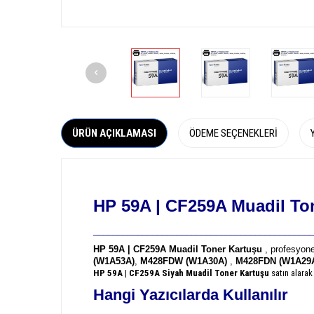
ÜRÜN AÇIKLAMASI
ÖDEME SEÇENEKLERI
HP 59A | CF259A
Muadil Ton
_____________________________________________
HP 59A | CF259A Muadil Toner Kartuşu
, profesyone
(W1A53A)
,
M428FDW (W1A30A)
,
M428FDN (W1A29
HP 59A | CF259A
Siyah Muadil Toner Kartuşu
satın alarak
Hangi Yazıcılarda Kullanılır