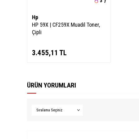
+ 1
Hp
HP 59X | CF259X Muadil Toner,
Çipli
3.455,11
TL
ÜRÜN YORUMLARI