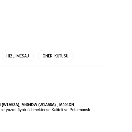
HIZLI MESAJ
ÖNERI KUTUSU
 (W1A52A)
,
M404DW (W1A56A)
,
M404DN
i bir yazıcı fiyatı ödemektense Kaliteli ve Peformanslı