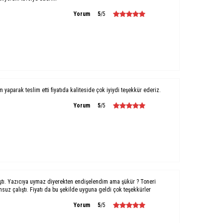
Yorum
5
/5
um yaparak teslim etti fiyatıda kaliteside çok iyiydi teşekkür ederiz.
Yorum
5
/5
ştı. Yazıcıya uymaz diyerekten endişelendim ama şükür ? Toneri
uz çalıştı. Fiyatı da bu şekilde uyguna geldi çok teşekkürler
Yorum
5
/5