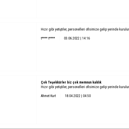
Hızır gibi yetiştiler, personelleri ofisimize gelip yerinde kurul
t**** t****
03.06.2022 | 14:16
Çok Teşekkürler biz çok memnun kaldık
Hızır gibi yetiştiler, personelleri ofisimize gelip yerinde kurul
Ahmet Kurt
18.04.2022 | 04:50