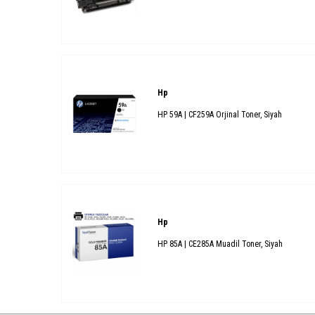
Hp
HP 59A | CF259A Orjinal Toner, Siyah
Hp
HP 85A | CE285A Muadil Toner, Siyah