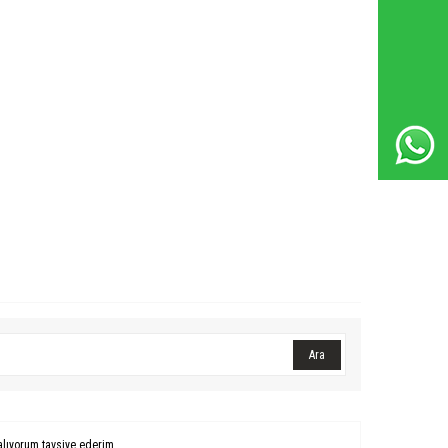
Whatsapp Destek Hattı
Ara
alıyorum tavsiye ederim