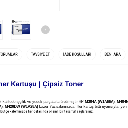
YORUMLAR
TAVSIYE ET
İADE KOŞULLARI
BENI ARA
er Kartuşu | Çipsiz Toner
__________
l kalitede işçilik ve yedek parçalarla üretilmiştir.
HP
M304A (W1A66A)
,
M404N
A)
,
M428DW (W1A28A)
Lazer Yazıcılarınızda, Her kartuş bitti uyarısıyla, yen
 bütçe kaleminizde her defasında önemli bir tasarruf sağlarsınız.