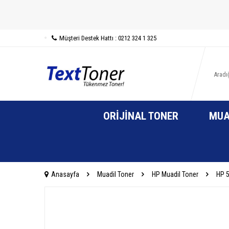
Müşteri Destek Hattı : 0212 324 1 325
ORIJINAL TONER
MUA
Anasayfa
Muadil Toner
HP Muadil Toner
HP 5