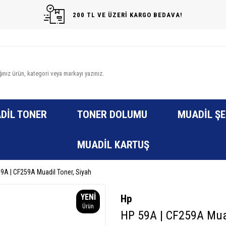
200 TL VE ÜZERİ KARGO BEDAVA!
DIL TONER
TONER DOLUMU
MUADIL ŞE
MUADIL KARTUŞ
9A | CF259A Muadil Toner, Siyah
YENI
Hp
Ürün
HP 59A | CF259A Muad