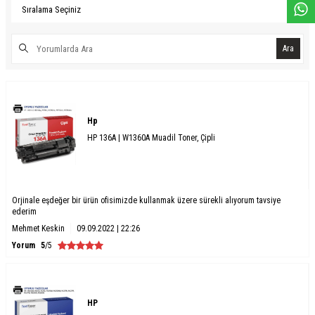
Ara
Hp
HP 136A | W1360A Muadil Toner, Çipli
Orjinale eşdeğer bir ürün ofisimizde kullanmak üzere sürekli alıyorum tavsiye
ederim
Mehmet Keskin
09.09.2022 | 22:26
Yorum
5
/5
HP