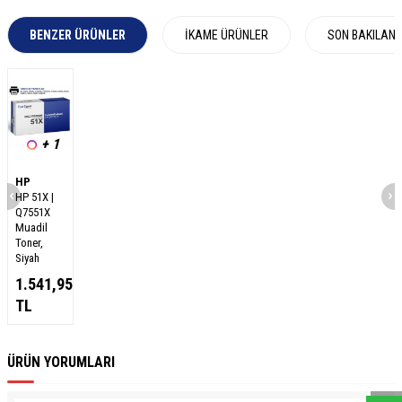
BENZER ÜRÜNLER
İKAME ÜRÜNLER
SON BAKILAN
+ 1
HP
HP 51X |
Q7551X
Muadil
Toner,
Siyah
1.541,95
TL
W
h
a
s
a
p
p
D
e
s
e
H
a
t
t
ÜRÜN YORUMLARI