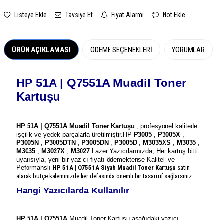
Listeye Ekle
Tavsiye Et
Fiyat Alarmı
Not Ekle
ÜRÜN AÇIKLAMASI
ÖDEME SEÇENEKLERI
YORUMLAR
HP 51A | Q7551A
Muadil Toner
Kartuşu
_______________________________________________________
HP 51A | Q7551A Muadil Toner Kartuşu
, profesyonel kalitede
işçilik ve yedek parçalarla üretilmiştir.
HP
P3005
,
P3005X
,
P3005N
,
P3005DTN
,
P3005DN
,
P3005D
,
M3035XS
,
M3035
,
M3035
,
M3027X
,
M3027
Lazer Yazıcılarınızda, Her kartuş bitti
uyarısıyla, yeni bir yazıcı fiyatı ödemektense Kaliteli ve
Peformanslı
HP 51A | Q7551A
Siyah Muadil Toner Kartuşu
satın
alarak bütçe kaleminizde her defasında önemli bir tasarruf sağlarsınız.
Hangi Yazıcılarda Kullanılır
_______________________________________________________
HP 51A | Q7551A
Muadil Toner Kartuşu aşağıdaki yazıcı