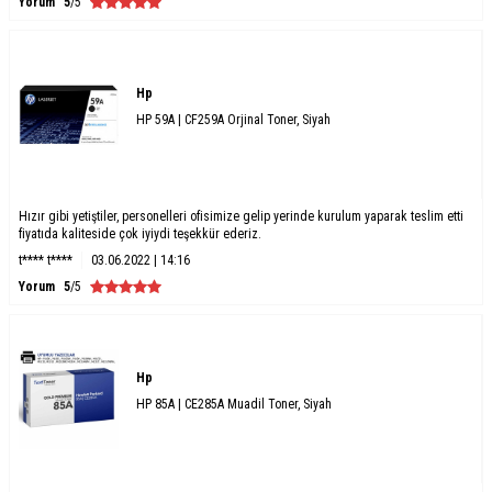
Yorum
5
/5
Hp
HP 59A | CF259A Orjinal Toner, Siyah
Hızır gibi yetiştiler, personelleri ofisimize gelip yerinde kurulum yaparak teslim etti
fiyatıda kaliteside çok iyiydi teşekkür ederiz.
t**** t****
03.06.2022 | 14:16
Yorum
5
/5
Hp
HP 85A | CE285A Muadil Toner, Siyah