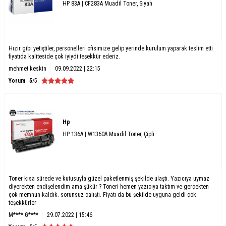
HP 83A | CF283A Muadil Toner, Siyah
Hızır gibi yetiştiler, personelleri ofisimize gelip yerinde kurulum yaparak teslim etti
fiyatıda kaliteside çok iyiydi teşekkür ederiz.
mehmet keskin
09.09.2022 | 22:15
Yorum
5
/5
Hp
HP 136A | W1360A Muadil Toner, Çipli
Toner kısa sürede ve kutusuyla güzel paketlenmiş şekilde ulaştı. Yazıcıya uymaz
diyerekten endişelendim ama şükür ? Toneri hemen yazıcıya taktım ve gerçekten
çok memnun kaldık. sorunsuz çalıştı. Fiyatı da bu şekilde uyguna geldi çok
teşekkürler
M**** G****
29.07.2022 | 15:46