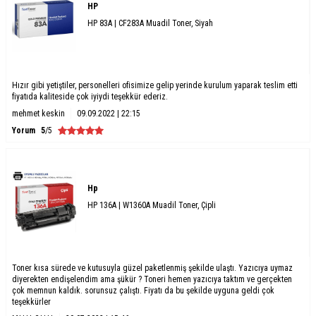
HP
HP 83A | CF283A Muadil Toner, Siyah
Hızır gibi yetiştiler, personelleri ofisimize gelip yerinde kurulum yaparak teslim etti
fiyatıda kaliteside çok iyiydi teşekkür ederiz.
mehmet keskin
09.09.2022 | 22:15
Yorum
5
/5
Hp
HP 136A | W1360A Muadil Toner, Çipli
Toner kısa sürede ve kutusuyla güzel paketlenmiş şekilde ulaştı. Yazıcıya uymaz
diyerekten endişelendim ama şükür ? Toneri hemen yazıcıya taktım ve gerçekten
çok memnun kaldık. sorunsuz çalıştı. Fiyatı da bu şekilde uyguna geldi çok
teşekkürler