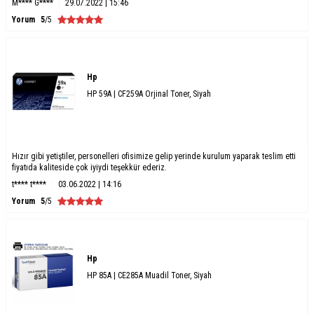
M**** G****
29.07.2022 | 15:46
Yorum
5
/5
Hp
HP 59A | CF259A Orjinal Toner, Siyah
Hızır gibi yetiştiler, personelleri ofisimize gelip yerinde kurulum yaparak teslim etti
fiyatıda kaliteside çok iyiydi teşekkür ederiz.
t**** t****
03.06.2022 | 14:16
Yorum
5
/5
Hp
HP 85A | CE285A Muadil Toner, Siyah