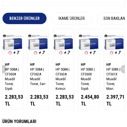
BENZER ÜRÜNLER
İKAME ÜRÜNLER
SON BAKILAN
+ 7
+ 7
+ 7
+ 7
+ 7
HP
HP
HP
HP
HP
HP 508A |
HP 508A |
HP 508A |
HP 508X |
HP 508X |
CF360A
CF362A
CF363A
CF360X
CF361X
Muadil
Muadil
Muadil
Muadil
Muadil
Toner,
Toner, Sarı
Toner,
Toner,
Toner,
Siyah
Kırmızı
Siyah
Mavi
2.283,53
2.283,53
2.283,53
2.454,80
2.397,71
TL
TL
TL
TL
TL
W
h
a
s
a
p
p
D
e
s
e
H
a
t
t
ÜRÜN YORUMLARI