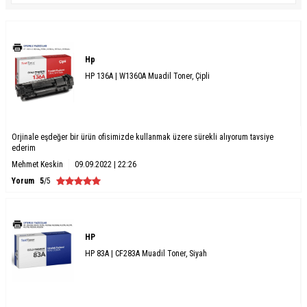
Hp
HP 136A | W1360A Muadil Toner, Çipli
Orjinale eşdeğer bir ürün ofisimizde kullanmak üzere sürekli alıyorum tavsiye
ederim
Mehmet Keskin
09.09.2022 | 22:26
Yorum
5
/5
HP
HP 83A | CF283A Muadil Toner, Siyah