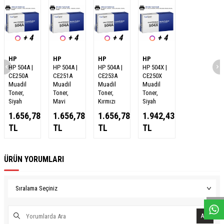
+ 4
+ 4
+ 4
+ 4
HP
HP
HP
HP
HP 504A |
HP 504A |
HP 504A |
HP 504X |
CE250A
CE251A
CE253A
CE250X
Muadil
Muadil
Muadil
Muadil
Toner,
Toner,
Toner,
Toner,
Siyah
Mavi
Kırmızı
Siyah
1.656,78
1.656,78
1.656,78
1.942,43
TL
TL
TL
TL
ÜRÜN YORUMLARI
W
h
a
s
a
p
p
D
e
s
e
H
a
t
t
Ara