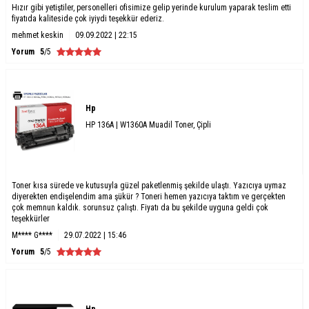
Hızır gibi yetiştiler, personelleri ofisimize gelip yerinde kurulum yaparak teslim etti
fiyatıda kaliteside çok iyiydi teşekkür ederiz.
mehmet keskin
09.09.2022 | 22:15
Yorum
5
/5
Hp
HP 136A | W1360A Muadil Toner, Çipli
Toner kısa sürede ve kutusuyla güzel paketlenmiş şekilde ulaştı. Yazıcıya uymaz
diyerekten endişelendim ama şükür ? Toneri hemen yazıcıya taktım ve gerçekten
çok memnun kaldık. sorunsuz çalıştı. Fiyatı da bu şekilde uyguna geldi çok
teşekkürler
M**** G****
29.07.2022 | 15:46
Yorum
5
/5
Hp