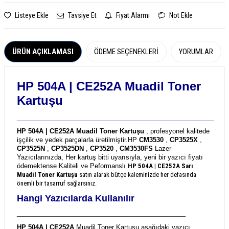
Listeye Ekle
Tavsiye Et
Fiyat Alarmı
Not Ekle
ÜRÜN AÇIKLAMASI
ÖDEME SEÇENEKLERI
YORUMLAR
HP 504A | CE252A
Muadil Toner
Kartuşu
_______________________________________________________
HP 504A | CE252A Muadil Toner Kartuşu
, profesyonel kalitede
işçilik ve yedek parçalarla üretilmiştir.
HP
CM3530
,
CP3525X
,
CP3525N
,
CP3525DN
,
CP3520
,
CM3530FS
Lazer
Yazıcılarınızda, Her kartuş bitti uyarısıyla, yeni bir yazıcı fiyatı
ödemektense Kaliteli ve Peformanslı
HP 504A | CE252A
Sarı
Muadil Toner Kartuşu
satın alarak bütçe kaleminizde her defasında
önemli bir tasarruf sağlarsınız.
Hangi Yazıcılarda Kullanılır
_______________________________________________________
HP 504A | CE252A
Muadil Toner Kartuşu aşağıdaki yazıcı