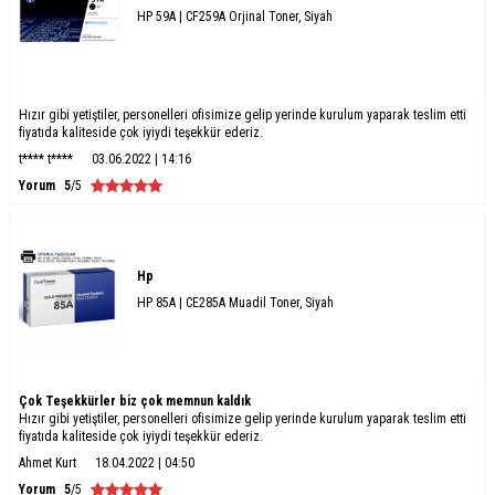
HP 59A | CF259A Orjinal Toner, Siyah
Hızır gibi yetiştiler, personelleri ofisimize gelip yerinde kurulum yaparak teslim etti
fiyatıda kaliteside çok iyiydi teşekkür ederiz.
t**** t****
03.06.2022 | 14:16
Yorum
5
/5
Hp
HP 85A | CE285A Muadil Toner, Siyah
Çok Teşekkürler biz çok memnun kaldık
Hızır gibi yetiştiler, personelleri ofisimize gelip yerinde kurulum yaparak teslim etti
fiyatıda kaliteside çok iyiydi teşekkür ederiz.
Ahmet Kurt
18.04.2022 | 04:50
Yorum
5
/5