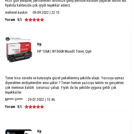
Hızır gibi yetiştiler, personelleri ofisimize gelip yerinde kurulum yaparak teslim etti
fiyatıda kaliteside çok iyiydi teşekkür ederiz.
mehmet keskin
09.09.2022 | 22:15
Yorum
5
/5
Hp
HP 136A | W1360A Muadil Toner, Çipli
Toner kısa sürede ve kutusuyla güzel paketlenmiş şekilde ulaştı. Yazıcıya uymaz
diyerekten endişelendim ama şükür ? Toneri hemen yazıcıya taktım ve gerçekten
çok memnun kaldık. sorunsuz çalıştı. Fiyatı da bu şekilde uyguna geldi çok
teşekkürler
M**** G****
29.07.2022 | 15:46
Yorum
5
/5
Hp