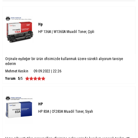
Hp
HP 136A | W1360A Muadil Toner, Çipli
Orjinale eşdeğer bir ürün ofisimizde kullanmak üzere sürekli alıyorum tavsiye
ederim
Mehmet Keskin
09.09.2022 | 22:26
Yorum
5
/5
HP
HP 83A | CF283A Muadil Toner, Siyah