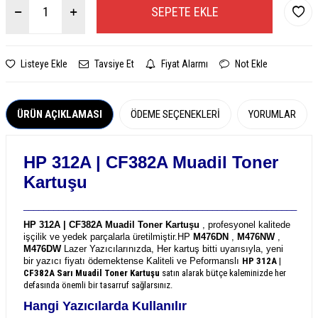
SEPETE EKLE
Listeye Ekle
Tavsiye Et
Fiyat Alarmı
Not Ekle
ÜRÜN AÇIKLAMASI
ÖDEME SEÇENEKLERI
YORUMLAR
HP 312A | CF382A
Muadil Toner
Kartuşu
_______________________________________________________
HP 312A | CF382A Muadil Toner Kartuşu
, profesyonel kalitede
işçilik ve yedek parçalarla üretilmiştir.
HP
M476DN
,
M476NW
,
M476DW
Lazer Yazıcılarınızda, Her kartuş bitti uyarısıyla, yeni
bir yazıcı fiyatı ödemektense Kaliteli ve Peformanslı
HP 312A |
CF382A
Sarı Muadil Toner Kartuşu
satın alarak bütçe kaleminizde her
defasında önemli bir tasarruf sağlarsınız.
Hangi Yazıcılarda Kullanılır