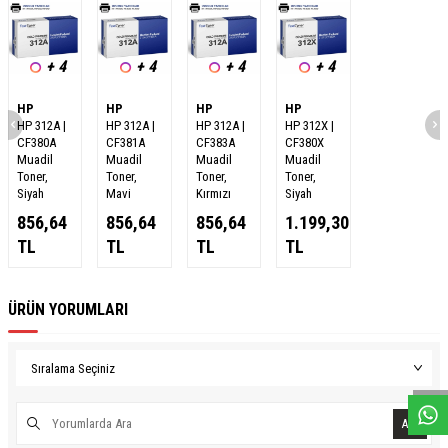
+ 4
+ 4
+ 4
+ 4
HP
HP
HP
HP
HP 312A |
HP 312A |
HP 312A |
HP 312X |
CF380A
CF381A
CF383A
CF380X
Muadil
Muadil
Muadil
Muadil
Toner,
Toner,
Toner,
Toner,
Siyah
Mavi
Kırmızı
Siyah
856,64
856,64
856,64
1.199,30
TL
TL
TL
TL
ÜRÜN YORUMLARI
W
h
a
s
a
p
p
D
e
s
e
H
a
t
t
Ara