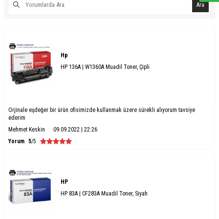
Ara
Hp
HP 136A | W1360A Muadil Toner, Çipli
Orjinale eşdeğer bir ürün ofisimizde kullanmak üzere sürekli alıyorum tavsiye
ederim
Mehmet Keskin
09.09.2022 | 22:26
Yorum
5
/5
HP
HP 83A | CF283A Muadil Toner, Siyah