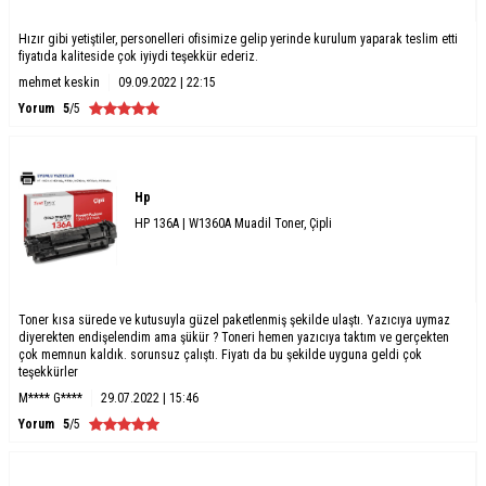
Hızır gibi yetiştiler, personelleri ofisimize gelip yerinde kurulum yaparak teslim etti
fiyatıda kaliteside çok iyiydi teşekkür ederiz.
mehmet keskin
09.09.2022 | 22:15
Yorum
5
/5
Hp
HP 136A | W1360A Muadil Toner, Çipli
Toner kısa sürede ve kutusuyla güzel paketlenmiş şekilde ulaştı. Yazıcıya uymaz
diyerekten endişelendim ama şükür ? Toneri hemen yazıcıya taktım ve gerçekten
çok memnun kaldık. sorunsuz çalıştı. Fiyatı da bu şekilde uyguna geldi çok
teşekkürler
M**** G****
29.07.2022 | 15:46
Yorum
5
/5