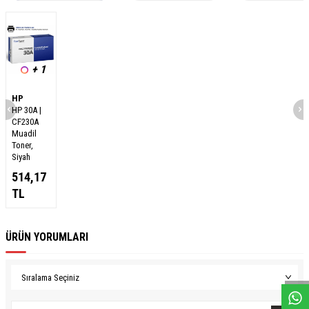
+ 1
HP
HP 30A |
CF230A
Muadil
Toner,
Siyah
514,17
TL
ÜRÜN YORUMLARI
W
h
a
s
a
p
p
D
e
s
e
H
a
t
t