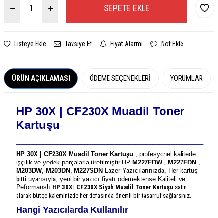
SEPETE EKLE
Listeye Ekle
Tavsiye Et
Fiyat Alarmı
Not Ekle
ÜRÜN AÇIKLAMASI
ÖDEME SEÇENEKLERI
YORUMLAR
HP 30X | CF230X
Muadil Toner
Kartuşu
_______________________________________________________
HP 30X | CF230X Muadil Toner Kartuşu
, profesyonel kalitede
işçilik ve yedek parçalarla üretilmiştir.
HP
M227FDW
,
M227FDN
,
M203DW
,
M203DN
,
M227SDN
Lazer Yazıcılarınızda, Her kartuş
bitti uyarısıyla, yeni bir yazıcı fiyatı ödemektense Kaliteli ve
Peformanslı
HP 30X | CF230X
Siyah Muadil Toner Kartuşu
satın
alarak bütçe kaleminizde her defasında önemli bir tasarruf sağlarsınız.
Hangi Yazıcılarda Kullanılır