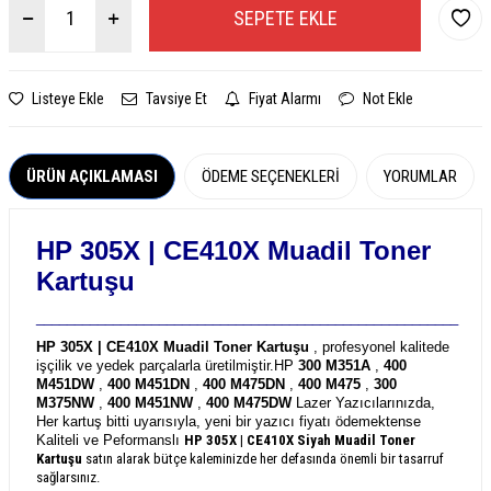
SEPETE EKLE
Listeye Ekle
Tavsiye Et
Fiyat Alarmı
Not Ekle
ÜRÜN AÇIKLAMASI
ÖDEME SEÇENEKLERI
YORUMLAR
HP 305X | CE410X
Muadil Toner
Kartuşu
_______________________________________________________
HP 305X | CE410X Muadil Toner Kartuşu
, profesyonel kalitede
işçilik ve yedek parçalarla üretilmiştir.
HP
300 M351A
,
400
M451DW
,
400 M451DN
,
400 M475DN
,
400 M475
,
300
M375NW
,
400 M451NW
,
400 M475DW
Lazer Yazıcılarınızda,
Her kartuş bitti uyarısıyla, yeni bir yazıcı fiyatı ödemektense
Kaliteli ve Peformanslı
HP 305X | CE410X
Siyah Muadil Toner
Kartuşu
satın alarak bütçe kaleminizde her defasında önemli bir tasarruf
sağlarsınız.