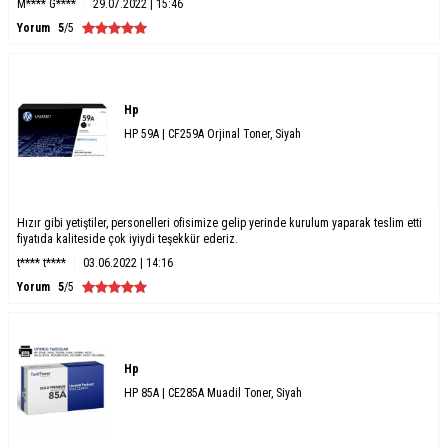
M**** G****
29.07.2022 | 15:46
Yorum
5
/5
Hp
HP 59A | CF259A Orjinal Toner, Siyah
Hızır gibi yetiştiler, personelleri ofisimize gelip yerinde kurulum yaparak teslim etti
fiyatıda kaliteside çok iyiydi teşekkür ederiz.
t**** t****
03.06.2022 | 14:16
Yorum
5
/5
Hp
HP 85A | CE285A Muadil Toner, Siyah