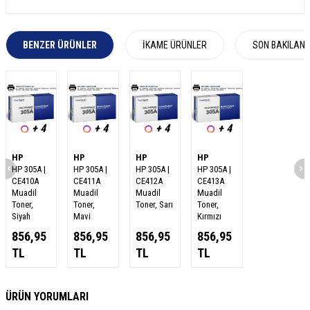
BENZER ÜRÜNLER
İKAME ÜRÜNLER
SON BAKILAN
+ 4
+ 4
+ 4
+ 4
HP
HP
HP
HP
HP 305A |
HP 305A |
HP 305A |
HP 305A |
CE410A
CE411A
CE412A
CE413A
Muadil
Muadil
Muadil
Muadil
Toner,
Toner,
Toner, Sarı
Toner,
Siyah
Mavi
Kırmızı
856,95
856,95
856,95
856,95
TL
TL
TL
TL
W
h
a
s
a
p
p
D
e
s
e
H
a
t
t
ÜRÜN YORUMLARI