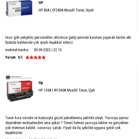
HP
HP 83A | CF283A Muadil Toner, Siyah
Hızır gibi yetiştiler, personelleri ofisimize gelip yerinde kurulum yaparak teslim etti
fiyatıda kaliteside çok iyiydi teşekkür ederiz.
mehmet keskin
09.09.2022 | 22:15
Yorum
5
/5
Hp
HP 136A | W1360A Muadil Toner, Çipli
Toner kısa sürede ve kutusuyla güzel paketlenmiş şekilde ulaştı. Yazıcıya uymaz
diyerekten endişelendim ama şükür ? Toneri hemen yazıcıya taktım ve gerçekten
çok memnun kaldık. sorunsuz çalıştı. Fiyatı da bu şekilde uyguna geldi çok
teşekkürler