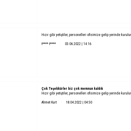
Hızır gibi yetiştiler, personelleri ofisimize gelip yerinde kurul
t**** t****
03.06.2022 | 14:16
Çok Teşekkürler biz çok memnun kaldık
Hızır gibi yetiştiler, personelleri ofisimize gelip yerinde kurul
Ahmet Kurt
18.04.2022 | 04:50