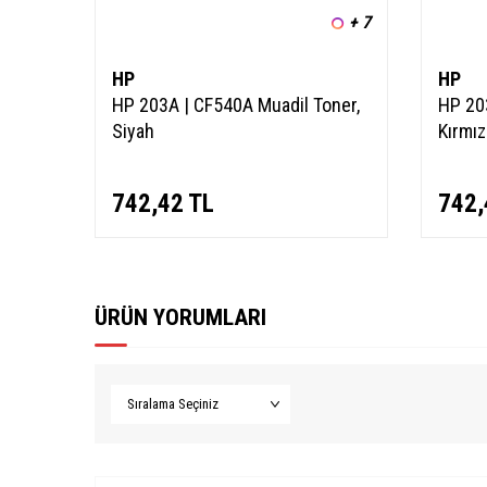
+ 7
HP
HP
HP 203A | CF540A Muadil Toner,
HP 20
Siyah
Kırmız
742,42
TL
742,
ÜRÜN YORUMLARI