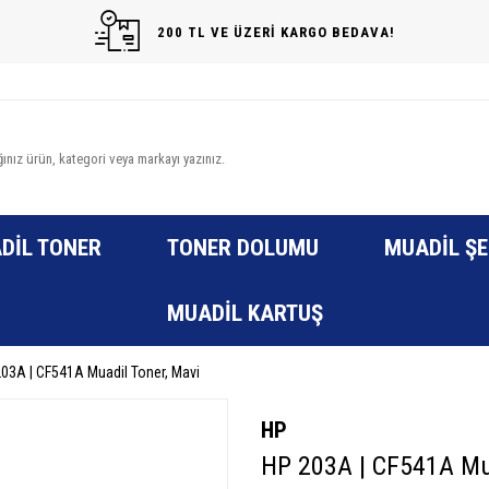
200 TL VE ÜZERİ KARGO BEDAVA!
DIL TONER
TONER DOLUMU
MUADIL ŞE
MUADIL KARTUŞ
03A | CF541A Muadil Toner, Mavi
HP
HP 203A | CF541A Mua