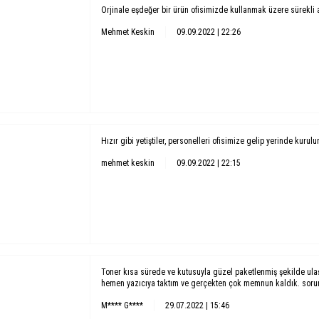
Orjinale eşdeğer bir ürün ofisimizde kullanmak üzere sürekli 
Mehmet Keskin
09.09.2022 | 22:26
Hızır gibi yetiştiler, personelleri ofisimize gelip yerinde kurul
mehmet keskin
09.09.2022 | 22:15
Toner kısa sürede ve kutusuyla güzel paketlenmiş şekilde ula
hemen yazıcıya taktım ve gerçekten çok memnun kaldık. soruns
M**** G****
29.07.2022 | 15:46