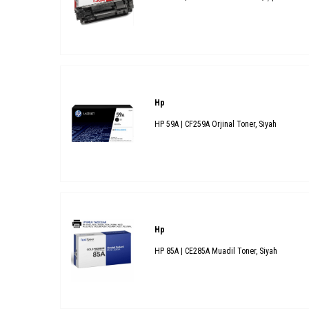
Hp
HP 59A | CF259A Orjinal Toner, Siyah
Hp
HP 85A | CE285A Muadil Toner, Siyah