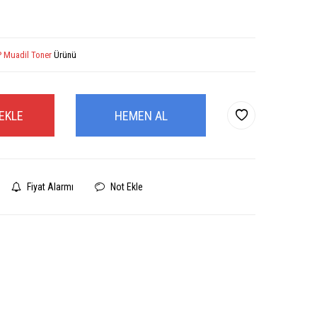
 Muadil Toner
Ürünü
EKLE
HEMEN AL
Fiyat Alarmı
Not Ekle