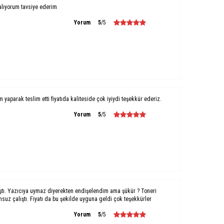
alıyorum tavsiye ederim
Yorum
5
/5
um yaparak teslim etti fiyatıda kaliteside çok iyiydi teşekkür ederiz.
Yorum
5
/5
ştı. Yazıcıya uymaz diyerekten endişelendim ama şükür ? Toneri
uz çalıştı. Fiyatı da bu şekilde uyguna geldi çok teşekkürler
Yorum
5
/5