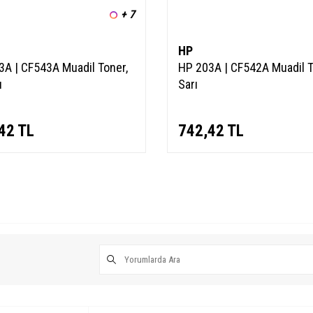
+ 7
HP
3A | CF543A Muadil Toner,
HP 203A | CF542A Muadil T
ı
Sarı
42
TL
742,42
TL