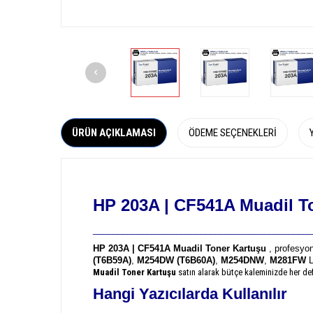
ÜRÜN AÇIKLAMASI
ÖDEME SEÇENEKLERI
HP 203A | CF541A
Muadil T
_____________________________________________
HP 203A | CF541A Muadil Toner Kartuşu
, profesyon
(T6B59A)
,
M254DW (T6B60A)
,
M254DNW
,
M281FW
L
Muadil Toner Kartuşu
satın alarak bütçe kaleminizde her def
Hangi Yazıcılarda Kullanılır