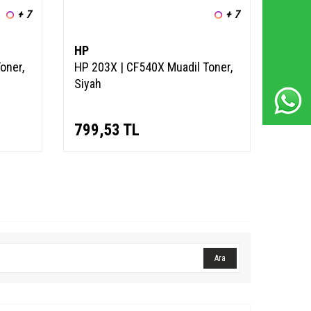
Whatsapp Destek Hattı
+ 7
+ 7
HP
HP
oner,
HP 203X | CF540X Muadil Toner,
HP 20
Siyah
Mavi
799,53
TL
799
Ara