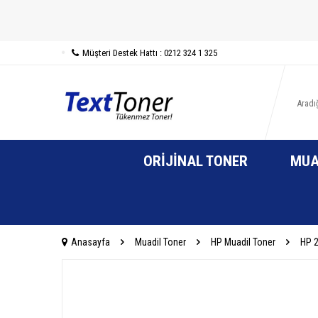
Müşteri Destek Hattı : 0212 324 1 325
ORIJINAL TONER
MUA
Anasayfa
Muadil Toner
HP Muadil Toner
HP 2