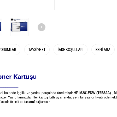
YORUMLAR
TAVSIYE ET
İADE KOŞULLARI
BENI ARA
oner Kartuşu
__________
el kalitede işçilik ve yedek parçalarla üretilmiştir.
HP
M281FDW (T6B82A)
,
M2
azer Yazıcılarınızda, Her kartuş bitti uyarısıyla, yeni bir yazıcı fiyatı ödeme
asında önemli bir tasarruf sağlarsınız.