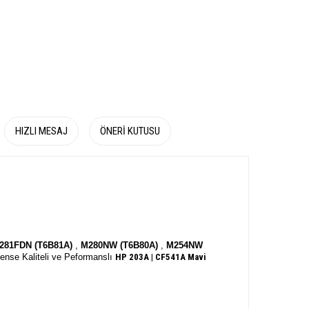
HIZLI MESAJ
ÖNERI KUTUSU
81FDN (T6B81A)
,
M280NW (T6B80A)
,
M254NW
ktense Kaliteli ve Peformanslı
HP 203A | CF541A
Mavi