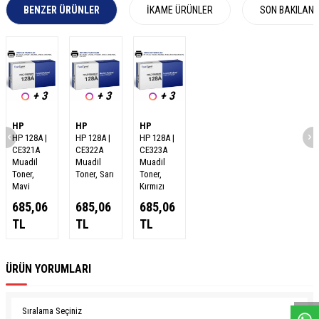
BENZER ÜRÜNLER
İKAME ÜRÜNLER
SON BAKILAN
+ 3
+ 3
+ 3
HP
HP
HP
HP 128A |
HP 128A |
HP 128A |
CE321A
CE322A
CE323A
Muadil
Muadil
Muadil
Toner,
Toner, Sarı
Toner,
Mavi
Kırmızı
685,06
685,06
685,06
TL
TL
TL
W
h
a
s
a
p
p
D
e
s
e
H
a
t
t
ÜRÜN YORUMLARI