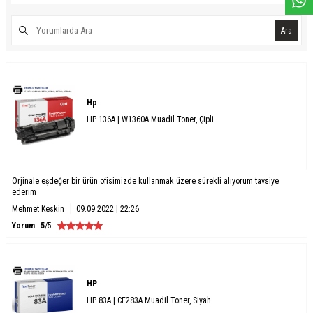
Ara
Hp
HP 136A | W1360A Muadil Toner, Çipli
Orjinale eşdeğer bir ürün ofisimizde kullanmak üzere sürekli alıyorum tavsiye
ederim
Mehmet Keskin
09.09.2022 | 22:26
Yorum
5
/5
HP
HP 83A | CF283A Muadil Toner, Siyah