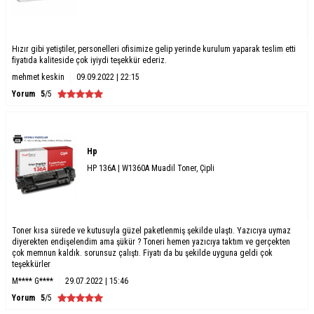
Hızır gibi yetiştiler, personelleri ofisimize gelip yerinde kurulum yaparak teslim etti
fiyatıda kaliteside çok iyiydi teşekkür ederiz.
mehmet keskin
09.09.2022 | 22:15
Yorum
5
/5
Hp
HP 136A | W1360A Muadil Toner, Çipli
Toner kısa sürede ve kutusuyla güzel paketlenmiş şekilde ulaştı. Yazıcıya uymaz
diyerekten endişelendim ama şükür ? Toneri hemen yazıcıya taktım ve gerçekten
çok memnun kaldık. sorunsuz çalıştı. Fiyatı da bu şekilde uyguna geldi çok
teşekkürler
M**** G****
29.07.2022 | 15:46
Yorum
5
/5