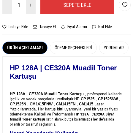
SEPETE EKLE
Listeye Ekle
Tavsiye Et
Fiyat Alarmı
Not Ekle
ÜRÜN AÇIKLAMASI
ÖDEME SEÇENEKLERI
YORUMLAR
HP 128A | CE320A
Muadil Toner
Kartuşu
_______________________________________________________
HP 128A | CE320A Muadil Toner Kartuşu
, profesyonel kalitede
işçilik ve yedek parçalarla üretilmiştir.
HP
CP1525
,
CP1525NW
,
CP1525N
,
CM1415FNW
,
CM1415FN
,
CM1415
Lazer
Yazıcılarınızda, Her kartuş bitti uyarısıyla, yeni bir yazıcı fiyatı
ödemektense Kaliteli ve Peformanslı
HP 128A | CE320A
Siyah
Muadil Toner Kartuşu
satın alarak bütçe kaleminizde her defasında
önemli bir tasarruf sağlarsınız.
Hangi Yazıcılarda Kullanılır