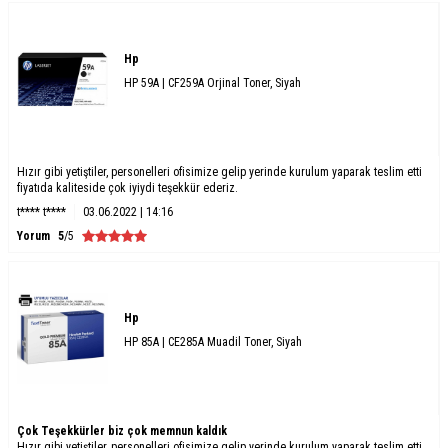
Hp
HP 59A | CF259A Orjinal Toner, Siyah
Hızır gibi yetiştiler, personelleri ofisimize gelip yerinde kurulum yaparak teslim etti
fiyatıda kaliteside çok iyiydi teşekkür ederiz.
t**** t****
03.06.2022 | 14:16
Yorum
5
/5
Hp
HP 85A | CE285A Muadil Toner, Siyah
Çok Teşekkürler biz çok memnun kaldık
Hızır gibi yetiştiler, personelleri ofisimize gelip yerinde kurulum yaparak teslim etti