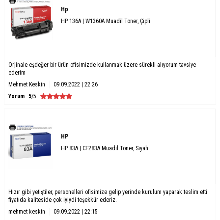
Hp
HP 136A | W1360A Muadil Toner, Çipli
Orjinale eşdeğer bir ürün ofisimizde kullanmak üzere sürekli alıyorum tavsiye
ederim
Mehmet Keskin
09.09.2022 | 22:26
Yorum
5
/5
HP
HP 83A | CF283A Muadil Toner, Siyah
Hızır gibi yetiştiler, personelleri ofisimize gelip yerinde kurulum yaparak teslim etti
fiyatıda kaliteside çok iyiydi teşekkür ederiz.
mehmet keskin
09.09.2022 | 22:15