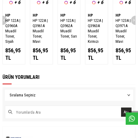
+ 6
+ 6
+ 6
+ 6
+ 6
HP
HP
HP
HP
HP
HP 122A |
HP 122A |
HP 122A |
HP 122A |
HP 123A |
Q3960A
Q3961A
Q3962A
Q3963A
Q3971A
Muadil
Muadil
Muadil
Muadil
Muadil
Toner,
Toner,
Toner, Sarı
Toner,
Toner,
Siyah
Mavi
Kırmızı
Mavi
856,95
856,95
856,95
856,95
856,95
TL
TL
TL
TL
TL
ÜRÜN YORUMLARI
W
h
a
s
a
p
p
D
e
s
e
H
a
t
t
Ara