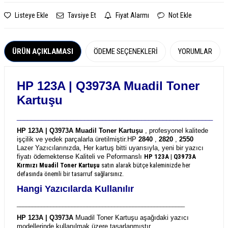
Listeye Ekle
Tavsiye Et
Fiyat Alarmı
Not Ekle
ÜRÜN AÇIKLAMASI
ÖDEME SEÇENEKLERI
YORUMLAR
HP 123A | Q3973A
Muadil Toner
Kartuşu
_______________________________________________________
HP 123A | Q3973A Muadil Toner Kartuşu
, profesyonel kalitede
işçilik ve yedek parçalarla üretilmiştir.
HP
2840
,
2820
,
2550
Lazer Yazıcılarınızda, Her kartuş bitti uyarısıyla, yeni bir yazıcı
fiyatı ödemektense Kaliteli ve Peformanslı
HP 123A | Q3973A
Kırmızı Muadil Toner Kartuşu
satın alarak bütçe kaleminizde her
defasında önemli bir tasarruf sağlarsınız.
Hangi Yazıcılarda Kullanılır
_______________________________________________________
HP 123A | Q3973A
Muadil Toner Kartuşu aşağıdaki yazıcı
modellerinde kullanılmak üzere tasarlanmıştır.