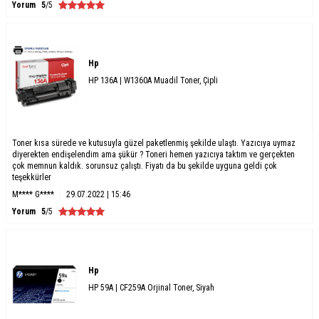
Yorum
5
/5
Hp
HP 136A | W1360A Muadil Toner, Çipli
Toner kısa sürede ve kutusuyla güzel paketlenmiş şekilde ulaştı. Yazıcıya uymaz
diyerekten endişelendim ama şükür ? Toneri hemen yazıcıya taktım ve gerçekten
çok memnun kaldık. sorunsuz çalıştı. Fiyatı da bu şekilde uyguna geldi çok
teşekkürler
M**** G****
29.07.2022 | 15:46
Yorum
5
/5
Hp
HP 59A | CF259A Orjinal Toner, Siyah