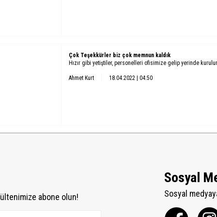
Çok Teşekkürler biz çok memnun kaldık
Hızır gibi yetiştiler, personelleri ofisimize gelip yerinde kurul
Ahmet Kurt
18.04.2022 | 04:50
Sosyal M
Sosyal medyaya
ültenimize abone olun!