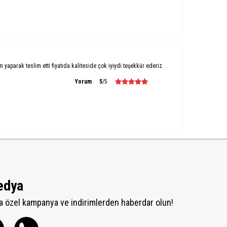
um yaparak teslim etti fiyatıda kaliteside çok iyiydi teşekkür ederiz.
Yorum
5
/5
edya
 özel kampanya ve indirimlerden haberdar olun!