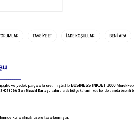
YORUMLAR
TAVSIYE ET
İADE KOŞULLARI
BENI ARA
şu
__________
işçilik ve yedek parçalarla üretilmiştir.
Hp
BUSINESS INKJET 3000
Mürekkep Y
12-C4806A
Sarı Muadil Kartuşu
satın alarak bütçe kaleminizde her defasında önemli bi
___
erinde kullanılmak üzere tasarlanmıştır.