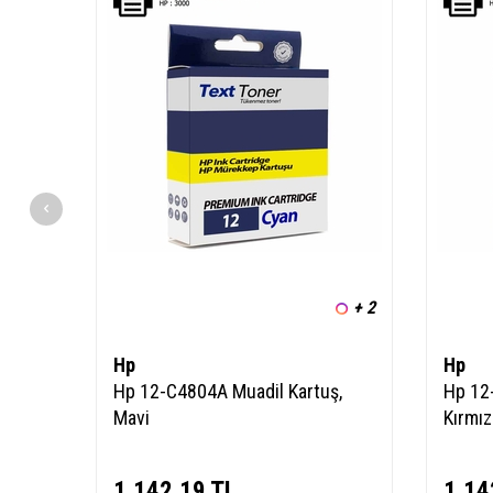
+ 2
Hp
Hp
Hp 12-C4804A Muadil Kartuş,
Hp 12
Mavi
Kırmız
1.142,19
TL
1.14