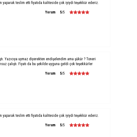
um yaparak teslim etti fiyatıda kaliteside çok iyiydi teşekkür ederiz.
Yorum
5
/5
ştı. Yazıcıya uymaz diyerekten endişelendim ama şükür ? Toneri
uz çalıştı. Fiyatı da bu şekilde uyguna geldi çok teşekkürler
Yorum
5
/5
um yaparak teslim etti fiyatıda kaliteside çok iyiydi teşekkür ederiz.
Yorum
5
/5