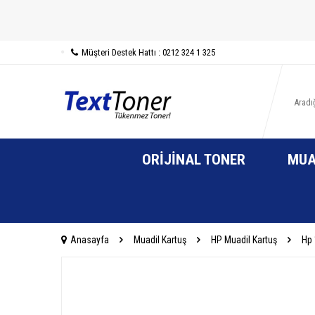
Müşteri Destek Hattı : 0212 324 1 325
ORIJINAL TONER
MUA
Anasayfa
Muadil Kartuş
HP Muadil Kartuş
Hp 