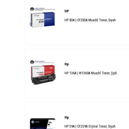
HP
HP 83A | CF283A Muadil Toner, Siyah
Hp
HP 136A | W1360A Muadil Toner, Çipli
Hp
HP 59A | CF259A Orjinal Toner, Siyah