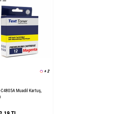
+ 2
-C4805A Muadil Kartuş,
ı
2,19
TL