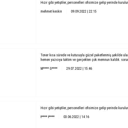
Hızır gibi yetiştiler, personelleri ofisimize gelip yerinde kurul
mehmet keskin
09.09.2022 | 22:15
Toner kısa sürede ve kutusuyla güzel paketlenmiş şekilde ula
hemen yazıcıya taktım ve gerçekten çok memnun kaldık. soruns
M**** G****
29.07.2022 | 15:46
Hızır gibi yetiştiler, personelleri ofisimize gelip yerinde kurul
t**** t****
03.06.2022 | 14:16