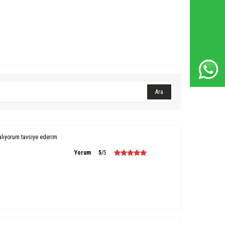
Whatsapp Destek Hattı
Ara
alıyorum tavsiye ederim
Yorum
5
/5