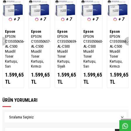
+ 7
+ 7
+ 7
+ 7
+ 7
Epson
Epson
Epson
Epson
Epson
EPSON
EPSON
EPSON
EPSON
EPSON
C13S050656-
C13S050657-
C13S050659-
C13S050660-
C13S050661-
AL-C500
AL-C500
AL-C500
AL-C500
AL-C500
Muadil
Muadil
Muadil
Muadil
Muadil
Toner
Toner
Toner
Toner
Toner
Kartuşu,
Kartuşu,
Kartuşu,
Kartuşu,
Kartuşu,
Sarı
Kırmızı
Siyah
Sarı
Kırmızı
1.599,65
1.599,65
1.599,65
1.599,65
1.599,65
TL
TL
TL
TL
TL
ÜRÜN YORUMLARI
W
h
a
s
a
p
p
D
e
s
e
H
a
t
t