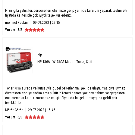
Hızır gibi yetiştiler, personelleri ofisimize gelip yerinde kurulum yaparak teslim etti
fiyatıda kaliteside çok iyiydi teşekkür ederiz.
mehmet keskin
09.09.2022 | 22:15
Yorum
5
/5
Hp
HP 136A | W1360A Muadil Toner, Çipli
Toner kısa sürede ve kutusuyla güzel paketlenmiş şekilde ulaştı. Yazıcıya uymaz
diyerekten endişelendim ama şükür ? Toneri hemen yazıcıya taktım ve gerçekten
çok memnun kaldık. sorunsuz çalıştı. Fiyatı da bu şekilde uyguna geldi çok
teşekkürler
M**** G****
29.07.2022 | 15:46
Yorum
5
/5