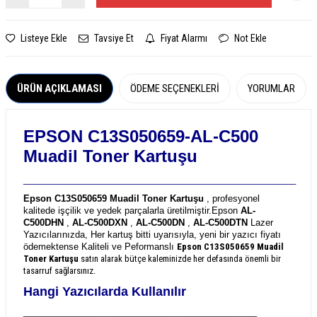
Listeye Ekle
Tavsiye Et
Fiyat Alarmı
Not Ekle
ÜRÜN AÇIKLAMASI
ÖDEME SEÇENEKLERI
YORUMLAR
EPSON C13S050659-AL-C500
Muadil Toner Kartuşu
_______________________________________________________
Epson C13S050659 Muadil Toner Kartuşu
, profesyonel
kalitede işçilik ve yedek parçalarla üretilmiştir.
Epson
AL-
C500DHN
,
AL-C500DXN
,
AL-C500DN
,
AL-C500DTN
Lazer
Yazıcılarınızda, Her kartuş bitti uyarısıyla, yeni bir yazıcı fiyatı
ödemektense Kaliteli ve Peformanslı
Epson C13S050659
Muadil
Toner Kartuşu
satın alarak bütçe kaleminizde her defasında önemli bir
tasarruf sağlarsınız.
Hangi Yazıcılarda Kullanılır
_______________________________________________________