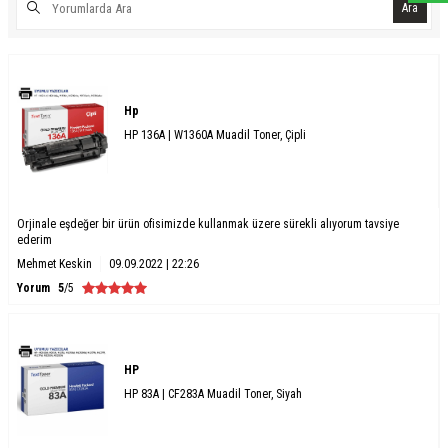
Ara
Hp
HP 136A | W1360A Muadil Toner, Çipli
Orjinale eşdeğer bir ürün ofisimizde kullanmak üzere sürekli alıyorum tavsiye
ederim
Mehmet Keskin
09.09.2022 | 22:26
Yorum
5
/5
HP
HP 83A | CF283A Muadil Toner, Siyah