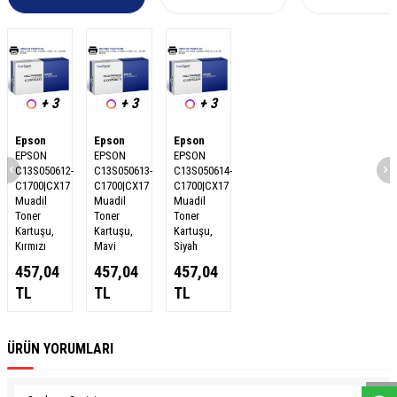
+ 3
+ 3
+ 3
Epson
Epson
Epson
EPSON
EPSON
EPSON
C13S050612-
C13S050613-
C13S050614-
C1700|CX17
C1700|CX17
C1700|CX17
Muadil
Muadil
Muadil
Toner
Toner
Toner
Kartuşu,
Kartuşu,
Kartuşu,
Kırmızı
Mavi
Siyah
457,04
457,04
457,04
TL
TL
TL
W
h
a
s
a
p
p
D
e
s
e
H
a
t
t
ÜRÜN YORUMLARI