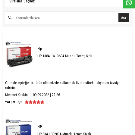
Ara
Hp
HP 136A | W1360A Muadil Toner, Çipli
Orjinale eşdeğer bir ürün ofisimizde kullanmak üzere sürekli alıyorum tavsiye
ederim
Mehmet Keskin
09.09.2022 | 22:26
Yorum
5
/5
HP
HP 83A | CF283A Muadil Toner, Siyah