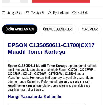
Listeye Ekle
Tavsiye Et
Fiyat Alarmı
Not Ekle
ÜRÜN AÇIKLAMASI
ÖDEME SEÇENEKLERI
YORUMLAR
EPSON C13S050611-C1700|CX17
Muadil Toner Kartuşu
_______________________________________________________
Epson C13S050611 Muadil Toner Kartuşu
, profesyonel kalitede
işçilik ve yedek parçalarla üretilmiştir.
Epson
C1700
,
CX-17WF
,
CX-17NF
,
CX-17
,
C1750W
,
C1750NW
,
C1750N
Lazer
Yazıcılarınızda, Her kartuş bitti uyarısıyla, yeni bir yazıcı fiyatı
ödemektense Kaliteli ve Peformanslı
Epson C13S050611
Sarı
Muadil Toner Kartuşu
satın alarak bütçe kaleminizde her defasında
önemli bir tasarruf sağlarsınız.
Hangi Yazıcılarda Kullanılır
_______________________________________________________