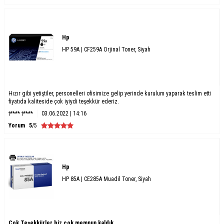
Hp
HP 59A | CF259A Orjinal Toner, Siyah
Hızır gibi yetiştiler, personelleri ofisimize gelip yerinde kurulum yaparak teslim etti
fiyatıda kaliteside çok iyiydi teşekkür ederiz.
t**** t****
03.06.2022 | 14:16
Yorum
5
/5
Hp
HP 85A | CE285A Muadil Toner, Siyah
Çok Teşekkürler biz çok memnun kaldık