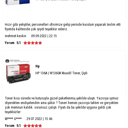
Hızır gibi yetiştiler, personelleri ofisimize gelip yerinde kurulum yaparak teslim etti
fiyatıda kaliteside çok iyiydi teşekkür ederiz.
mehmet keskin
09.09.2022 | 22:15
Yorum
5
/5
Hp
HP 136A | W1360A Muadil Toner, Çipli
Toner kısa sürede ve kutusuyla güzel paketlenmiş şekilde ulaştı. Yazıcıya uymaz
diyerekten endişelendim ama şükür ? Toneri hemen yazıcıya taktım ve gerçekten
çok memnun kaldık. sorunsuz çalıştı. Fiyatı da bu şekilde uyguna geldi çok
teşekkürler
M**** G****
29.07.2022 | 15:46
Yorum
5
/5