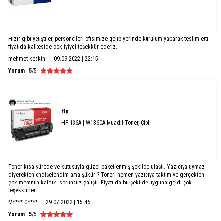
Hızır gibi yetiştiler, personelleri ofisimize gelip yerinde kurulum yaparak teslim etti
fiyatıda kaliteside çok iyiydi teşekkür ederiz.
mehmet keskin
09.09.2022 | 22:15
Yorum
5
/5
Hp
HP 136A | W1360A Muadil Toner, Çipli
Toner kısa sürede ve kutusuyla güzel paketlenmiş şekilde ulaştı. Yazıcıya uymaz
diyerekten endişelendim ama şükür ? Toneri hemen yazıcıya taktım ve gerçekten
çok memnun kaldık. sorunsuz çalıştı. Fiyatı da bu şekilde uyguna geldi çok
teşekkürler
M**** G****
29.07.2022 | 15:46
Yorum
5
/5