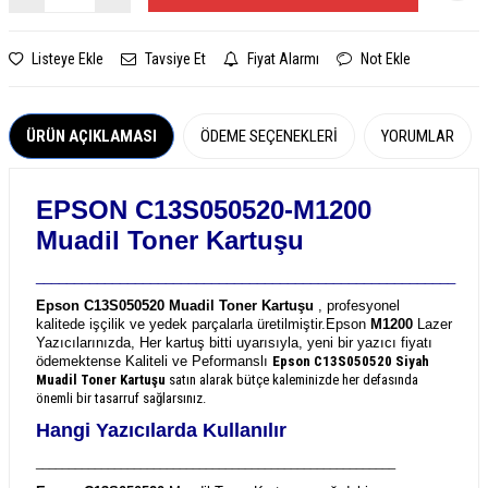
Listeye Ekle
Tavsiye Et
Fiyat Alarmı
Not Ekle
ÜRÜN AÇIKLAMASI
ÖDEME SEÇENEKLERI
YORUMLAR
EPSON C13S050520-M1200
Muadil Toner Kartuşu
_______________________________________________________
Epson C13S050520 Muadil Toner Kartuşu
, profesyonel
kalitede işçilik ve yedek parçalarla üretilmiştir.
Epson
M1200
Lazer
Yazıcılarınızda, Her kartuş bitti uyarısıyla, yeni bir yazıcı fiyatı
ödemektense Kaliteli ve Peformanslı
Epson C13S050520
Siyah
Muadil Toner Kartuşu
satın alarak bütçe kaleminizde her defasında
önemli bir tasarruf sağlarsınız.
Hangi Yazıcılarda Kullanılır
_______________________________________________________