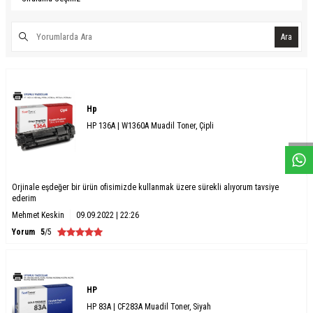
Ara
W
h
a
s
a
p
p
D
e
s
e
H
a
t
t
Hp
HP 136A | W1360A Muadil Toner, Çipli
Orjinale eşdeğer bir ürün ofisimizde kullanmak üzere sürekli alıyorum tavsiye
ederim
Mehmet Keskin
09.09.2022 | 22:26
Yorum
5
/5
HP
HP 83A | CF283A Muadil Toner, Siyah