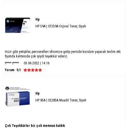
Hp
HP 59A | CF259A Orjinal Toner, Siyah
Hızır gibi yetiştiler, personelleri ofisimize gelip yerinde kurulum yaparak teslim etti
fiyatıda kaliteside çok iyiydi teşekkür ederiz.
t**** t****
03.06.2022 | 14:16
Yorum
5
/5
Hp
HP 85A | CE285A Muadil Toner, Siyah
Çok Teşekkürler biz çok memnun kaldık