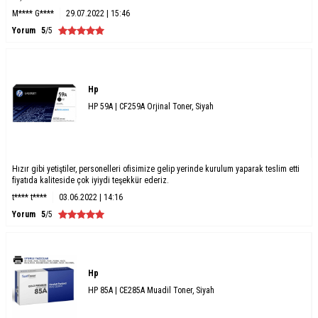
M**** G****
29.07.2022 | 15:46
Yorum
5
/5
Hp
HP 59A | CF259A Orjinal Toner, Siyah
Hızır gibi yetiştiler, personelleri ofisimize gelip yerinde kurulum yaparak teslim etti
fiyatıda kaliteside çok iyiydi teşekkür ederiz.
t**** t****
03.06.2022 | 14:16
Yorum
5
/5
Hp
HP 85A | CE285A Muadil Toner, Siyah