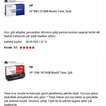
HP
HP 83A | CF283A Muadil Toner, Siyah
Hızır gibi yetiştiler, personelleri ofisimize gelip yerinde kurulum yaparak teslim etti
fiyatıda kaliteside çok iyiydi teşekkür ederiz.
mehmet keskin
09.09.2022 | 22:15
Yorum
5
/5
Hp
HP 136A | W1360A Muadil Toner, Çipli
Toner kısa sürede ve kutusuyla güzel paketlenmiş şekilde ulaştı. Yazıcıya uymaz
diyerekten endişelendim ama şükür ? Toneri hemen yazıcıya taktım ve gerçekten
çok memnun kaldık. sorunsuz çalıştı. Fiyatı da bu şekilde uyguna geldi çok
teşekkürler