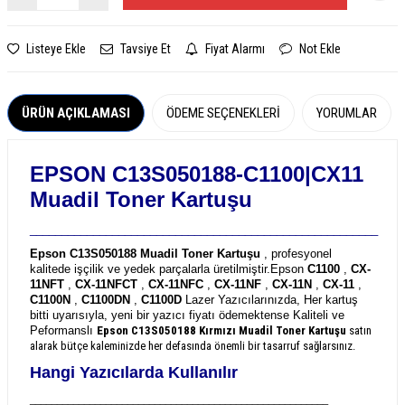
Listeye Ekle
Tavsiye Et
Fiyat Alarmı
Not Ekle
ÜRÜN AÇIKLAMASI
ÖDEME SEÇENEKLERI
YORUMLAR
EPSON C13S050188-C1100|CX11
Muadil Toner Kartuşu
_______________________________________________________
Epson C13S050188 Muadil Toner Kartuşu
, profesyonel
kalitede işçilik ve yedek parçalarla üretilmiştir.
Epson
C1100
,
CX-
11NFT
,
CX-11NFCT
,
CX-11NFC
,
CX-11NF
,
CX-11N
,
CX-11
,
C1100N
,
C1100DN
,
C1100D
Lazer Yazıcılarınızda, Her kartuş
bitti uyarısıyla, yeni bir yazıcı fiyatı ödemektense Kaliteli ve
Peformanslı
Epson C13S050188
Kırmızı Muadil Toner Kartuşu
satın
alarak bütçe kaleminizde her defasında önemli bir tasarruf sağlarsınız.
Hangi Yazıcılarda Kullanılır
_______________________________________________________