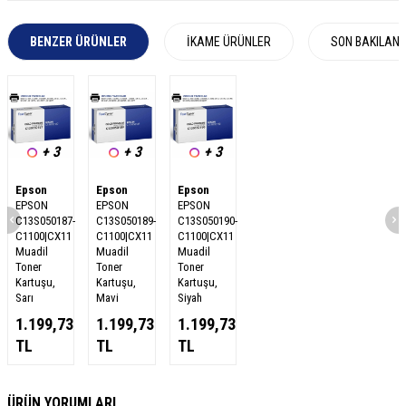
BENZER ÜRÜNLER
İKAME ÜRÜNLER
SON BAKILAN
+ 3
+ 3
+ 3
Epson
Epson
Epson
EPSON
EPSON
EPSON
C13S050187-
C13S050189-
C13S050190-
C1100|CX11
C1100|CX11
C1100|CX11
Muadil
Muadil
Muadil
Toner
Toner
Toner
Kartuşu,
Kartuşu,
Kartuşu,
Sarı
Mavi
Siyah
1.199,73
1.199,73
1.199,73
TL
TL
TL
W
h
a
s
a
p
p
D
e
s
e
H
a
t
t
ÜRÜN YORUMLARI