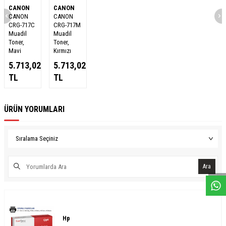
CANON
CANON
CANON
CANON
CRG-717C
CRG-717M
Muadil
Muadil
Toner,
Toner,
Mavi
Kırmızı
5.713,02
5.713,02
TL
TL
ÜRÜN YORUMLARI
W
h
a
s
a
p
p
D
e
s
e
H
a
t
t
Ara
Hp