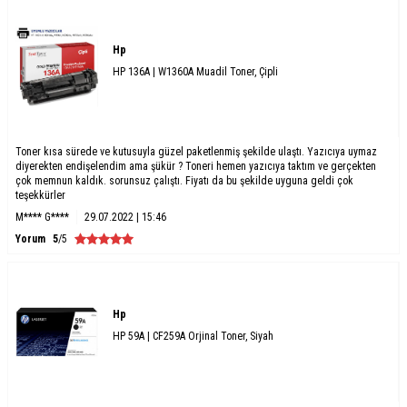
Hp
HP 136A | W1360A Muadil Toner, Çipli
Toner kısa sürede ve kutusuyla güzel paketlenmiş şekilde ulaştı. Yazıcıya uymaz
diyerekten endişelendim ama şükür ? Toneri hemen yazıcıya taktım ve gerçekten
çok memnun kaldık. sorunsuz çalıştı. Fiyatı da bu şekilde uyguna geldi çok
teşekkürler
M**** G****
29.07.2022 | 15:46
Yorum
5
/5
Hp
HP 59A | CF259A Orjinal Toner, Siyah