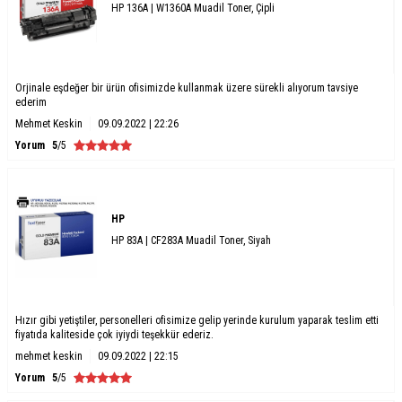
HP 136A | W1360A Muadil Toner, Çipli
Orjinale eşdeğer bir ürün ofisimizde kullanmak üzere sürekli alıyorum tavsiye
ederim
Mehmet Keskin
09.09.2022 | 22:26
Yorum
5
/5
HP
HP 83A | CF283A Muadil Toner, Siyah
Hızır gibi yetiştiler, personelleri ofisimize gelip yerinde kurulum yaparak teslim etti
fiyatıda kaliteside çok iyiydi teşekkür ederiz.
mehmet keskin
09.09.2022 | 22:15
Yorum
5
/5