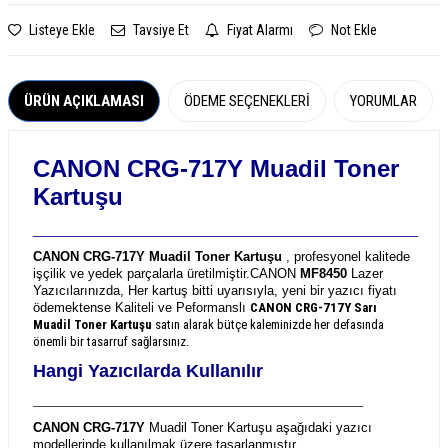
Listeye Ekle
Tavsiye Et
Fiyat Alarmı
Not Ekle
ÜRÜN AÇIKLAMASI
ÖDEME SEÇENEKLERI
YORUMLAR
CANON CRG-717Y Muadil Toner
Kartuşu
_______________________________________________________
CANON CRG-717Y Muadil Toner Kartuşu
, profesyonel kalitede
işçilik ve yedek parçalarla üretilmiştir.
CANON
MF8450
Lazer
Yazıcılarınızda, Her kartuş bitti uyarısıyla, yeni bir yazıcı fiyatı
ödemektense Kaliteli ve Peformanslı
CANON CRG-717Y
Sarı
Muadil Toner Kartuşu
satın alarak bütçe kaleminizde her defasında
önemli bir tasarruf sağlarsınız.
Hangi Yazıcılarda Kullanılır
_______________________________________________________
CANON CRG-717Y
Muadil Toner Kartuşu aşağıdaki yazıcı
modellerinde kullanılmak üzere tasarlanmıştır.