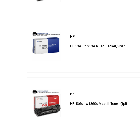
HP
HP 83A | CF283A Muadil Toner, Siyah
Hp
HP 136A | W1360A Muadil Toner, Çipli