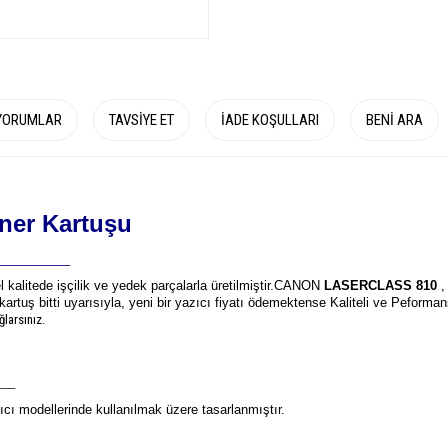
YORUMLAR
TAVSIYE ET
İADE KOŞULLARI
BENI ARA
ner Kartuşu
__________
 kalitede işçilik ve yedek parçalarla üretilmiştir.
CANON
LASERCLASS 810
,
kartuş bitti uyarısıyla, yeni bir yazıcı fiyatı ödemektense Kaliteli ve Peforma
larsınız.
___
cı modellerinde kullanılmak üzere tasarlanmıştır.