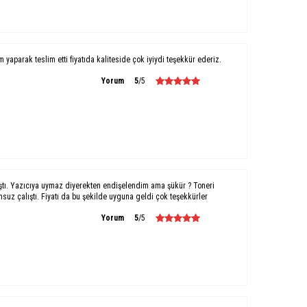
um yaparak teslim etti fiyatıda kaliteside çok iyiydi teşekkür ederiz.
Yorum
5
/5
ştı. Yazıcıya uymaz diyerekten endişelendim ama şükür ? Toneri
uz çalıştı. Fiyatı da bu şekilde uyguna geldi çok teşekkürler
Yorum
5
/5