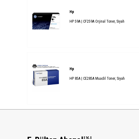
Hp
HP 59A | CF259A Orjinal Toner, Siyah
Hp
HP 85A | CE285A Muadil Toner, Siyah