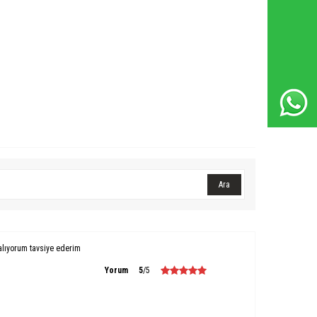
Whatsapp Destek Hattı
Ara
alıyorum tavsiye ederim
Yorum
5
/5