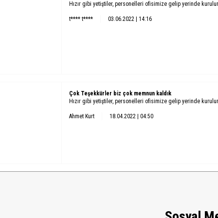
Hızır gibi yetiştiler, personelleri ofisimize gelip yerinde kurul
t**** t****
03.06.2022 | 14:16
Çok Teşekkürler biz çok memnun kaldık
Hızır gibi yetiştiler, personelleri ofisimize gelip yerinde kurul
Ahmet Kurt
18.04.2022 | 04:50
Sosyal M