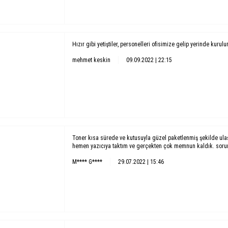
Hızır gibi yetiştiler, personelleri ofisimize gelip yerinde kurul
mehmet keskin
09.09.2022 | 22:15
Toner kısa sürede ve kutusuyla güzel paketlenmiş şekilde ula
hemen yazıcıya taktım ve gerçekten çok memnun kaldık. soruns
M**** G****
29.07.2022 | 15:46