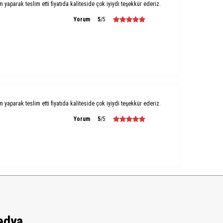
um yaparak teslim etti fiyatıda kaliteside çok iyiydi teşekkür ederiz.
Yorum
5
/5
um yaparak teslim etti fiyatıda kaliteside çok iyiydi teşekkür ederiz.
Yorum
5
/5
edya