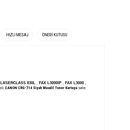
HIZLI MESAJ
ÖNERI KUTUSU
LASERCLASS 830L
,
FAX L3000IP
,
FAX L3000
,
nslı
CANON CRG-714
Siyah Muadil Toner Kartuşu
satın