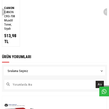
CANON
CANON
CRG-708
Muadil
Toner,
Siyah
513,98
TL
ÜRÜN YORUMLARI
W
h
a
s
a
p
p
D
e
s
e
H
a
t
t
Ara