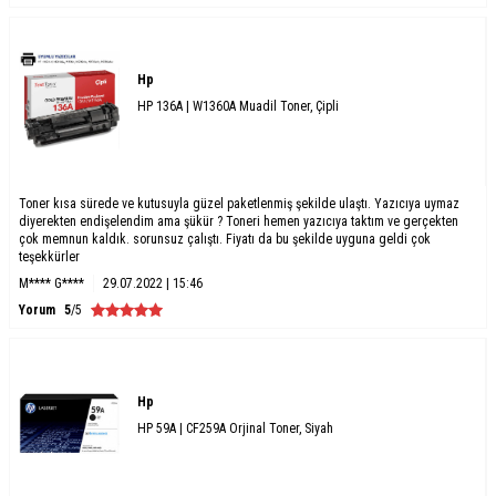
Hp
HP 136A | W1360A Muadil Toner, Çipli
Toner kısa sürede ve kutusuyla güzel paketlenmiş şekilde ulaştı. Yazıcıya uymaz
diyerekten endişelendim ama şükür ? Toneri hemen yazıcıya taktım ve gerçekten
çok memnun kaldık. sorunsuz çalıştı. Fiyatı da bu şekilde uyguna geldi çok
teşekkürler
M**** G****
29.07.2022 | 15:46
Yorum
5
/5
Hp
HP 59A | CF259A Orjinal Toner, Siyah