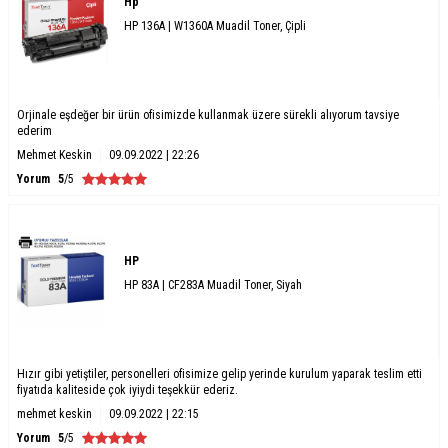
Hp
HP 136A | W1360A Muadil Toner, Çipli
Orjinale eşdeğer bir ürün ofisimizde kullanmak üzere sürekli alıyorum tavsiye
ederim
Mehmet Keskin
09.09.2022 | 22:26
Yorum
5
/5
HP
HP 83A | CF283A Muadil Toner, Siyah
Hızır gibi yetiştiler, personelleri ofisimize gelip yerinde kurulum yaparak teslim etti
fiyatıda kaliteside çok iyiydi teşekkür ederiz.
mehmet keskin
09.09.2022 | 22:15
Yorum
5
/5