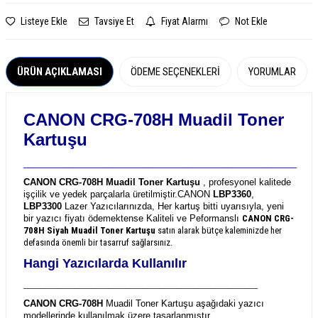
Listeye Ekle
Tavsiye Et
Fiyat Alarmı
Not Ekle
ÜRÜN AÇIKLAMASI
ÖDEME SEÇENEKLERI
YORUMLAR
CANON CRG-708H Muadil Toner
Kartuşu
_______________________________________________________
CANON CRG-708H Muadil Toner Kartuşu
, profesyonel kalitede
işçilik ve yedek parçalarla üretilmiştir.
CANON
LBP3360
,
LBP3300
Lazer Yazıcılarınızda, Her kartuş bitti uyarısıyla, yeni
bir yazıcı fiyatı ödemektense Kaliteli ve Peformanslı
CANON CRG-
708H
Siyah Muadil Toner Kartuşu
satın alarak bütçe kaleminizde her
defasında önemli bir tasarruf sağlarsınız.
Hangi Yazıcılarda Kullanılır
_______________________________________________________
CANON CRG-708H
Muadil Toner Kartuşu aşağıdaki yazıcı
modellerinde kullanılmak üzere tasarlanmıştır.