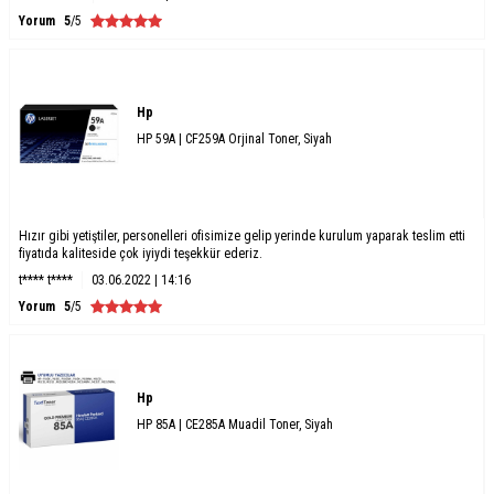
Yorum
5
/5
Hp
HP 59A | CF259A Orjinal Toner, Siyah
Hızır gibi yetiştiler, personelleri ofisimize gelip yerinde kurulum yaparak teslim etti
fiyatıda kaliteside çok iyiydi teşekkür ederiz.
t**** t****
03.06.2022 | 14:16
Yorum
5
/5
Hp
HP 85A | CE285A Muadil Toner, Siyah