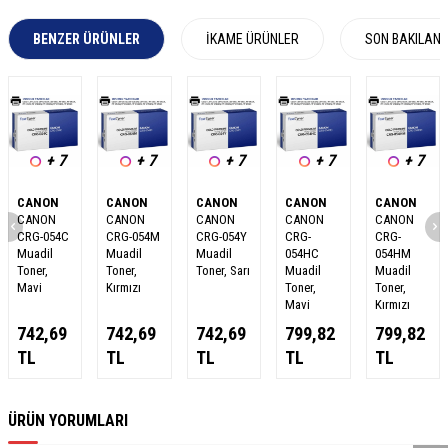
BENZER ÜRÜNLER
İKAME ÜRÜNLER
SON BAKILAN
+ 7
+ 7
+ 7
+ 7
+ 7
CANON
CANON
CANON
CANON
CANON
CANON
CANON
CANON
CANON
CANON
CRG-054C
CRG-054M
CRG-054Y
CRG-
CRG-
Muadil
Muadil
Muadil
054HC
054HM
Toner,
Toner,
Toner, Sarı
Muadil
Muadil
Mavi
Kırmızı
Toner,
Toner,
Mavi
Kırmızı
742,69
742,69
742,69
799,82
799,82
TL
TL
TL
TL
TL
W
h
a
s
a
p
p
D
e
s
e
H
a
t
t
ÜRÜN YORUMLARI