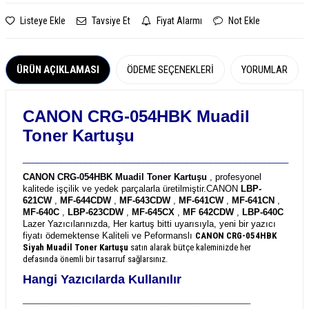
Listeye Ekle
Tavsiye Et
Fiyat Alarmı
Not Ekle
ÜRÜN AÇIKLAMASI
ÖDEME SEÇENEKLERI
YORUMLAR
CANON CRG-054HBK Muadil
Toner Kartuşu
_______________________________________________________
CANON CRG-054HBK Muadil Toner Kartuşu
, profesyonel
kalitede işçilik ve yedek parçalarla üretilmiştir.
CANON
LBP-
621CW
,
MF-644CDW
,
MF-643CDW
,
MF-641CW
,
MF-641CN
,
MF-640C
,
LBP-623CDW
,
MF-645CX
,
MF 642CDW
,
LBP-640C
Lazer Yazıcılarınızda, Her kartuş bitti uyarısıyla, yeni bir yazıcı
fiyatı ödemektense Kaliteli ve Peformanslı
CANON CRG-054HBK
Siyah Muadil Toner Kartuşu
satın alarak bütçe kaleminizde her
defasında önemli bir tasarruf sağlarsınız.
Hangi Yazıcılarda Kullanılır
_______________________________________________________