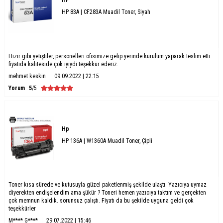
HP
HP 83A | CF283A Muadil Toner, Siyah
Hızır gibi yetiştiler, personelleri ofisimize gelip yerinde kurulum yaparak teslim etti
fiyatıda kaliteside çok iyiydi teşekkür ederiz.
mehmet keskin
09.09.2022 | 22:15
Yorum
5
/5
Hp
HP 136A | W1360A Muadil Toner, Çipli
Toner kısa sürede ve kutusuyla güzel paketlenmiş şekilde ulaştı. Yazıcıya uymaz
diyerekten endişelendim ama şükür ? Toneri hemen yazıcıya taktım ve gerçekten
çok memnun kaldık. sorunsuz çalıştı. Fiyatı da bu şekilde uyguna geldi çok
teşekkürler
M**** G****
29.07.2022 | 15:46