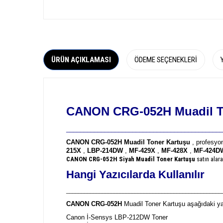
ÜRÜN AÇIKLAMASI
ÖDEME SEÇENEKLERI
CANON CRG-052H Muadil T
_____________________________________________
CANON CRG-052H Muadil Toner Kartuşu
, profesyon
215X
,
LBP-214DW
,
MF-429X
,
MF-428X
,
MF-424D
CANON CRG-052H
Siyah Muadil Toner Kartuşu
satın alar
Hangi Yazıcılarda Kullanılır
____________________________________________________
CANON CRG-052H
Muadil Toner Kartuşu aşağıdaki yaz
Canon İ-Sensys LBP-212DW Toner