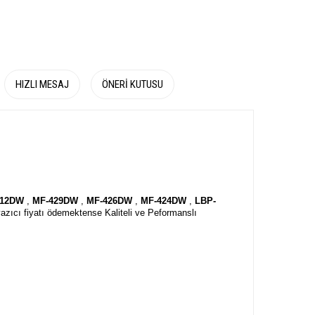
HIZLI MESAJ
ÖNERI KUTUSU
212DW
,
MF-429DW
,
MF-426DW
,
MF-424DW
,
LBP-
 yazıcı fiyatı ödemektense Kaliteli ve Peformanslı