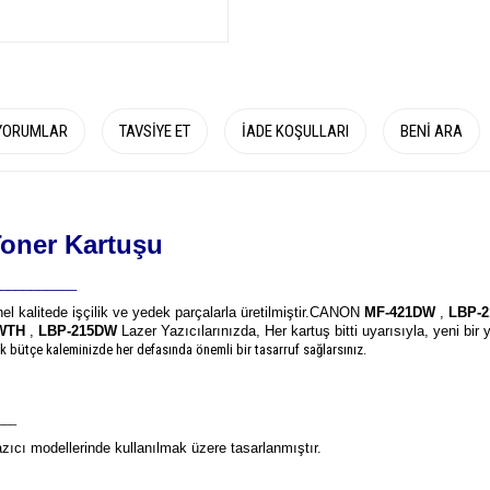
YORUMLAR
TAVSIYE ET
İADE KOŞULLARI
BENI ARA
oner Kartuşu
__________
el kalitede işçilik ve yedek parçalarla üretilmiştir.
CANON
MF-421DW
,
LBP-
WTH
,
LBP-215DW
Lazer Yazıcılarınızda, Her kartuş bitti uyarısıyla, yeni bir
ak bütçe kaleminizde her defasında önemli bir tasarruf sağlarsınız.
___
ıcı modellerinde kullanılmak üzere tasarlanmıştır.