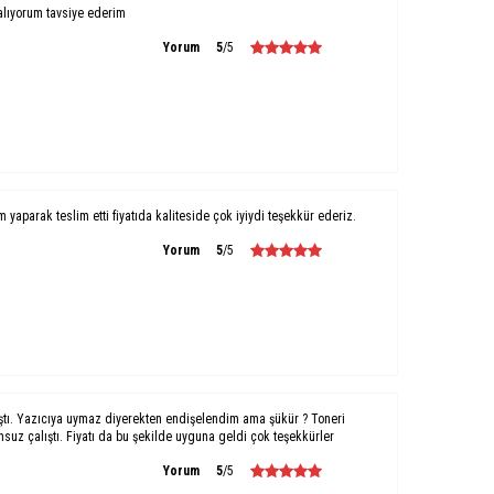
alıyorum tavsiye ederim
Yorum
5
/5
um yaparak teslim etti fiyatıda kaliteside çok iyiydi teşekkür ederiz.
Yorum
5
/5
ştı. Yazıcıya uymaz diyerekten endişelendim ama şükür ? Toneri
uz çalıştı. Fiyatı da bu şekilde uyguna geldi çok teşekkürler
Yorum
5
/5