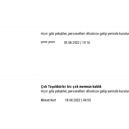
Hızır gibi yetiştiler, personelleri ofisimize gelip yerinde kurul
t**** t****
03.06.2022 | 14:16
Çok Teşekkürler biz çok memnun kaldık
Hızır gibi yetiştiler, personelleri ofisimize gelip yerinde kurul
Ahmet Kurt
18.04.2022 | 04:50