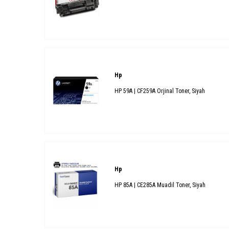
Hp
HP 59A | CF259A Orjinal Toner, Siyah
Hp
HP 85A | CE285A Muadil Toner, Siyah