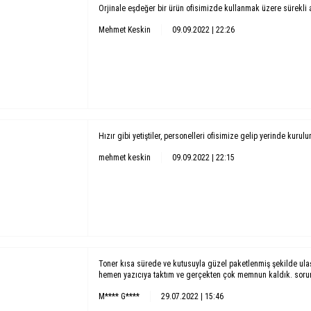
Orjinale eşdeğer bir ürün ofisimizde kullanmak üzere sürekli 
Mehmet Keskin
09.09.2022 | 22:26
Hızır gibi yetiştiler, personelleri ofisimize gelip yerinde kurul
mehmet keskin
09.09.2022 | 22:15
Toner kısa sürede ve kutusuyla güzel paketlenmiş şekilde ula
hemen yazıcıya taktım ve gerçekten çok memnun kaldık. soruns
M**** G****
29.07.2022 | 15:46