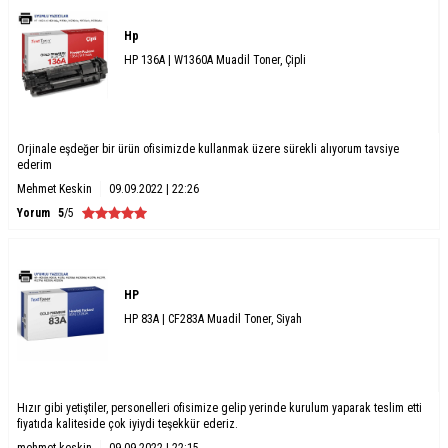
Hp
HP 136A | W1360A Muadil Toner, Çipli
Orjinale eşdeğer bir ürün ofisimizde kullanmak üzere sürekli alıyorum tavsiye
ederim
Mehmet Keskin
09.09.2022 | 22:26
Yorum
5
/5
HP
HP 83A | CF283A Muadil Toner, Siyah
Hızır gibi yetiştiler, personelleri ofisimize gelip yerinde kurulum yaparak teslim etti
fiyatıda kaliteside çok iyiydi teşekkür ederiz.
mehmet keskin
09.09.2022 | 22:15