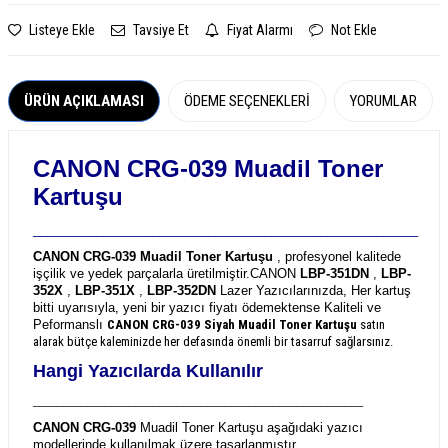
Listeye Ekle
Tavsiye Et
Fiyat Alarmı
Not Ekle
ÜRÜN AÇIKLAMASI
ÖDEME SEÇENEKLERI
YORUMLAR
CANON CRG-039 Muadil Toner
Kartuşu
_______________________________________________________
CANON CRG-039 Muadil Toner Kartuşu
, profesyonel kalitede
işçilik ve yedek parçalarla üretilmiştir.
CANON
LBP-351DN
,
LBP-
352X
,
LBP-351X
,
LBP-352DN
Lazer Yazıcılarınızda, Her kartuş
bitti uyarısıyla, yeni bir yazıcı fiyatı ödemektense Kaliteli ve
Peformanslı
CANON CRG-039
Siyah Muadil Toner Kartuşu
satın
alarak bütçe kaleminizde her defasında önemli bir tasarruf sağlarsınız.
Hangi Yazıcılarda Kullanılır
_______________________________________________________
CANON CRG-039
Muadil Toner Kartuşu aşağıdaki yazıcı
modellerinde kullanılmak üzere tasarlanmıştır.