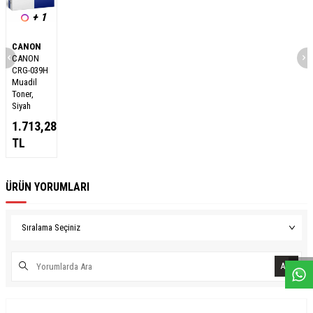
+ 1
CANON
CANON
CRG-039H
Muadil
Toner,
Siyah
1.713,28
TL
ÜRÜN YORUMLARI
W
h
a
s
a
p
p
D
e
s
e
H
a
t
t
Ara