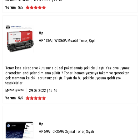
Yorum
5
/5
Hp
HP 136A | W1360A Muadil Toner, Çipli
Toner kısa sürede ve kutusuyla güzel paketlenmiş şekilde ulaştı. Yazıcıya uymaz
diyerekten endişelendim ama şükür ? Toneri hemen yazıcıya taktım ve gerçekten
çok memnun kaldık. sorunsuz çalıştı. Fiyatı da bu şekilde uyguna geldi çok
teşekkürler
M**** G****
29.07.2022 | 15:46
Yorum
5
/5
Hp
HP 59A | CF259A Orjinal Toner, Siyah