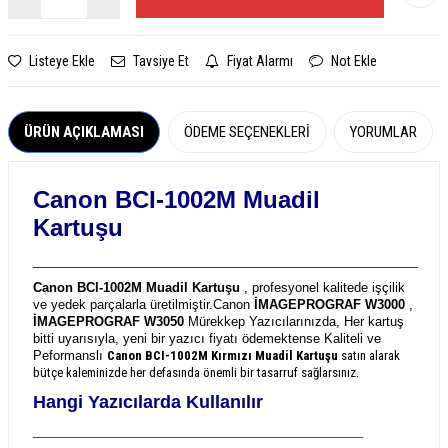
Listeye Ekle
Tavsiye Et
Fiyat Alarmı
Not Ekle
ÜRÜN AÇIKLAMASI
ÖDEME SEÇENEKLERI
YORUMLAR
Canon BCI-1002M Muadil
Kartuşu
_______________________________________________________
Canon BCI-1002M Muadil Kartuşu
, profesyonel kalitede işçilik
ve yedek parçalarla üretilmiştir.
Canon
İMAGEPROGRAF W3000
,
İMAGEPROGRAF W3050
Mürekkep Yazıcılarınızda, Her kartuş
bitti uyarısıyla, yeni bir yazıcı fiyatı ödemektense Kaliteli ve
Peformanslı
Canon BCI-1002M
Kırmızı Muadil Kartuşu
satın alarak
bütçe kaleminizde her defasında önemli bir tasarruf sağlarsınız.
Hangi Yazıcılarda Kullanılır
_______________________________________________________