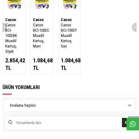
+ 3
+ 3
+ 3
Canon
Canon
Canon
Canon
Canon
Canon
BCI-
BCI-1002C
BCI-1002Y
1002BK
Muadil
Muadil
Muadil
Kartuş,
Kartuş,
Kartuş,
Mavi
Sarı
Siyah
2.854,42
1.084,68
1.084,68
TL
TL
TL
ÜRÜN YORUMLARI
W
h
a
s
a
p
p
D
e
s
e
H
a
t
t
Ara