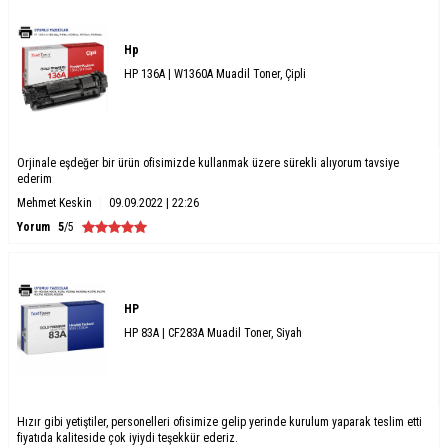
Hp
HP 136A | W1360A Muadil Toner, Çipli
Orjinale eşdeğer bir ürün ofisimizde kullanmak üzere sürekli alıyorum tavsiye
ederim
Mehmet Keskin
09.09.2022 | 22:26
Yorum
5
/5
HP
HP 83A | CF283A Muadil Toner, Siyah
Hızır gibi yetiştiler, personelleri ofisimize gelip yerinde kurulum yaparak teslim etti
fiyatıda kaliteside çok iyiydi teşekkür ederiz.