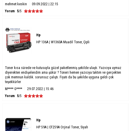
mehmet keskin
09.09.2022 | 22:15
Yorum
5
/5
Hp
HP 136A | W1360A Muadil Toner, Çipli
Toner kısa sürede ve kutusuyla güzel paketlenmiş şekilde ulaştı. Yazıcıya uymaz
diyerekten endişelendim ama şükür ? Toneri hemen yazıcıya taktım ve gerçekten
çok memnun kaldık. sorunsuz çalıştı. Fiyatı da bu şekilde uyguna geldi çok
teşekkürler
M**** G****
29.07.2022 | 15:46
Yorum
5
/5
Hp
HP 59A | CF259A Orjinal Toner, Siyah