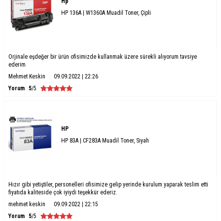
Hp
HP 136A | W1360A Muadil Toner, Çipli
Orjinale eşdeğer bir ürün ofisimizde kullanmak üzere sürekli alıyorum tavsiye
ederim
Mehmet Keskin
09.09.2022 | 22:26
Yorum
5
/5
HP
HP 83A | CF283A Muadil Toner, Siyah
Hızır gibi yetiştiler, personelleri ofisimize gelip yerinde kurulum yaparak teslim etti
fiyatıda kaliteside çok iyiydi teşekkür ederiz.
mehmet keskin
09.09.2022 | 22:15
Yorum
5
/5