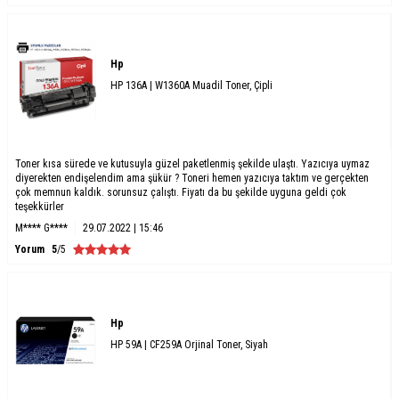
Hp
HP 136A | W1360A Muadil Toner, Çipli
Toner kısa sürede ve kutusuyla güzel paketlenmiş şekilde ulaştı. Yazıcıya uymaz
diyerekten endişelendim ama şükür ? Toneri hemen yazıcıya taktım ve gerçekten
çok memnun kaldık. sorunsuz çalıştı. Fiyatı da bu şekilde uyguna geldi çok
teşekkürler
M**** G****
29.07.2022 | 15:46
Yorum
5
/5
Hp
HP 59A | CF259A Orjinal Toner, Siyah