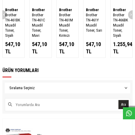
Brother
Brother
Brother
Brother
Brother
Brother
Brother
Brother
Brother
Brother
TN-461BK
TN-461C
TN-461M
TN-461Y
TN-466BK
Muadil
Muadil
Muadil
Muadil
Muadil
Toner,
Toner,
Toner,
Toner, Sarı
Toner,
Siyah
Mavi
Kırmızı
Siyah
547,10
547,10
547,10
547,10
1.255,94
TL
TL
TL
TL
TL
ÜRÜN YORUMLARI
W
h
a
s
a
p
p
D
e
s
e
H
a
t
t
Ara