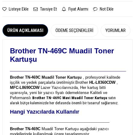
Listeye Ekle
Tavsiye Et
Fiyat Alarmı
Not Ekle
ÜRÜN AÇIKLAMASI
ÖDEME SEÇENEKLERI
YORUMLAR
Brother TN-469C Muadil Toner
Kartuşu
_______________________________________________________
Brother TN-469C Muadil Toner Kartuşu
, profesyonel kalitede
işçilik ve yedek parçalarla üretilmiştir.
Brother
HL-L8360CDW
,
MFC-L8690CDW
Lazer Yazıcılarınızda, Her kartuş bitti
uyarısıyla, yeni bir yazıcı fiyatı ödemektense Kaliteli ve
Peformanslı
Brother TN-469C
Mavi Muadil Toner Kartuşu
satın
alarak bütçe kaleminizde her defasında önemli bir tasarruf sağlarsınız.
Hangi Yazıcılarda Kullanılır
_______________________________________________________
Brother TN-469C
Muadil Toner Kartuşu aşağıdaki yazıcı
modellerinde kullanılmak üzere tasarlanmıştır.