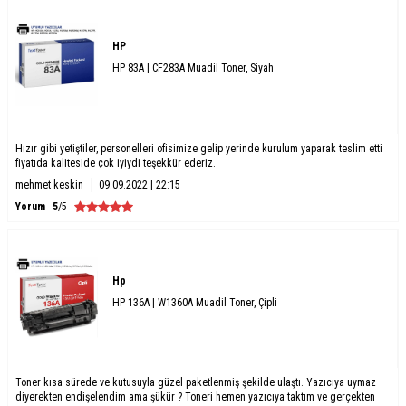
HP
HP 83A | CF283A Muadil Toner, Siyah
Hızır gibi yetiştiler, personelleri ofisimize gelip yerinde kurulum yaparak teslim etti
fiyatıda kaliteside çok iyiydi teşekkür ederiz.
mehmet keskin
09.09.2022 | 22:15
Yorum
5
/5
Hp
HP 136A | W1360A Muadil Toner, Çipli
Toner kısa sürede ve kutusuyla güzel paketlenmiş şekilde ulaştı. Yazıcıya uymaz
diyerekten endişelendim ama şükür ? Toneri hemen yazıcıya taktım ve gerçekten