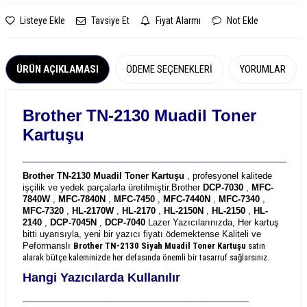
Listeye Ekle
Tavsiye Et
Fiyat Alarmı
Not Ekle
ÜRÜN AÇIKLAMASI
ÖDEME SEÇENEKLERI
YORUMLAR
Brother TN-2130 Muadil Toner
Kartuşu
_______________________________________________________
Brother TN-2130 Muadil Toner Kartuşu
, profesyonel kalitede
işçilik ve yedek parçalarla üretilmiştir.
Brother
DCP-7030
,
MFC-
7840W
,
MFC-7840N
,
MFC-7450
,
MFC-7440N
,
MFC-7340
,
MFC-7320
,
HL-2170W
,
HL-2170
,
HL-2150N
,
HL-2150
,
HL-
2140
,
DCP-7045N
,
DCP-7040
Lazer Yazıcılarınızda, Her kartuş
bitti uyarısıyla, yeni bir yazıcı fiyatı ödemektense Kaliteli ve
Peformanslı
Brother TN-2130
Siyah Muadil Toner Kartuşu
satın
alarak bütçe kaleminizde her defasında önemli bir tasarruf sağlarsınız.
Hangi Yazıcılarda Kullanılır
_______________________________________________________