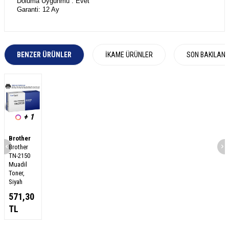
Doluma Uygunmu : Evet
Garanti: 12 Ay
BENZER ÜRÜNLER
İKAME ÜRÜNLER
SON BAKILAN
+ 1
Brother
Brother
TN-2150
Muadil
Toner,
Siyah
571,30
TL
W
h
a
s
a
p
p
D
e
s
e
H
a
t
t