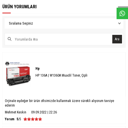
ÜRÜN YORUMLARI
Ara
Hp
HP 136A | W1360A Muadil Toner, Çipli
Orjinale eşdeğer bir ürün ofisimizde kullanmak üzere sürekli alıyorum tavsiye
ederim
Mehmet Keskin
09.09.2022 | 22:26
Yorum
5
/5