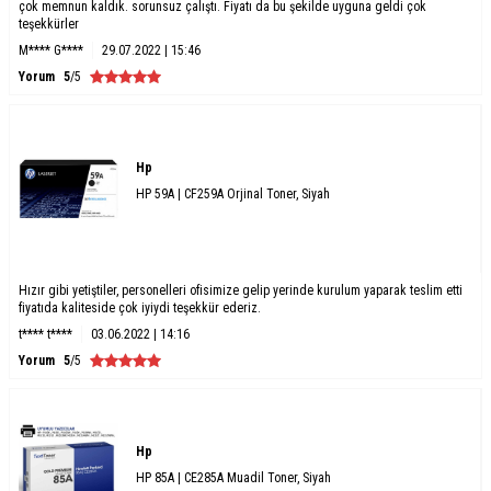
çok memnun kaldık. sorunsuz çalıştı. Fiyatı da bu şekilde uyguna geldi çok
teşekkürler
M**** G****
29.07.2022 | 15:46
Yorum
5
/5
Hp
HP 59A | CF259A Orjinal Toner, Siyah
Hızır gibi yetiştiler, personelleri ofisimize gelip yerinde kurulum yaparak teslim etti
fiyatıda kaliteside çok iyiydi teşekkür ederiz.
t**** t****
03.06.2022 | 14:16
Yorum
5
/5
Hp
HP 85A | CE285A Muadil Toner, Siyah