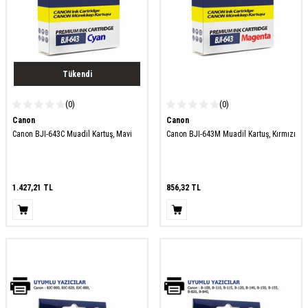
Tükendi
(0)
(0)
Canon
Canon
Canon BJI-643C Muadil Kartuş, Mavi
Canon BJI-643M Muadil Kartuş, Kırmızı
1.427,21
TL
856,32
TL