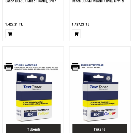
Canon BCI-5BK Muadil Kartuş, Siyah
Canon BCI-5M Muadil Kartuş, Kırmızı
1.427,21
TL
1.427,21
TL
Tükendi
Tükendi